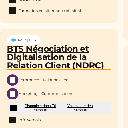
Formation en alternance et initial
Bac+2 | BTS
BTS Négociation et
Digitalisation de la
Relation Client (NDRC)
Commerce – Relation client
Marketing – Communication
Disponible dans 76
Voir la liste des
campus
campus
18 à 24 mois