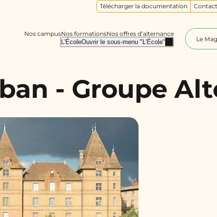
Télécharger la documentation
Contact
Nos campus
Nos formations
Nos offres d’alternance
Le Ma
L'École
Ouvrir le sous-menu "L'École"
an - Groupe Alt