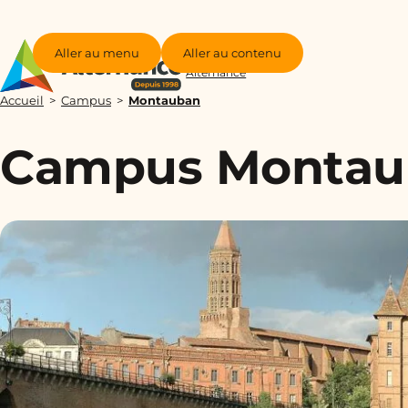
Aller au menu
Aller au contenu
Groupe
Alternance
Accueil
Campus
Montauban
Campus Montaub