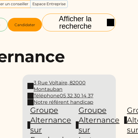
er un conseiller
Espace Entreprise
Afficher la
recherche
g
Candidater
ernance
3 Rue Voltaire, 82000
Montauban
Téléphone
05 32 30 14 37
Notre référent handicap
Groupe
Groupe
Gr
Alternance
Alternance
Al
sur
sur
su