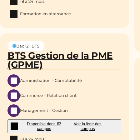
18 à 24 mois
Formation en alternance
Bac+2 | BTS
BTS Gestion de la PME
(GPME)
Administration – Comptabilité
Commerce – Relation client
Management – Gestion
Disponible dans 63
Voir la liste des
campus
campus
18 à 24 mois