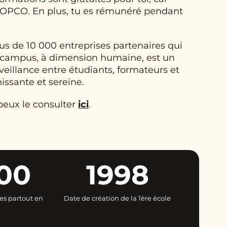
es OPCO. En plus, tu es rémunéré pendant
plus de 10 000 entreprises partenaires qui
re campus, à dimension humaine, est un
veillance entre étudiants, formateurs et
issante et sereine.
 peux le consulter
ici
.
000
1998
es partout en
Date de création de la 1ère école