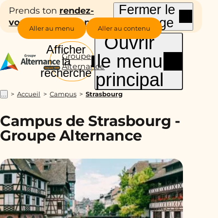
Fermer le
Prends ton
rendez-
message
vous d’inscription
!
Aller au menu
Aller au contenu
Ouvrir
Afficher
le menu
Groupe
la
Alternance
recherche
principal
Accueil
Campus
Strasbourg
...
Campus de Strasbourg -
Groupe Alternance