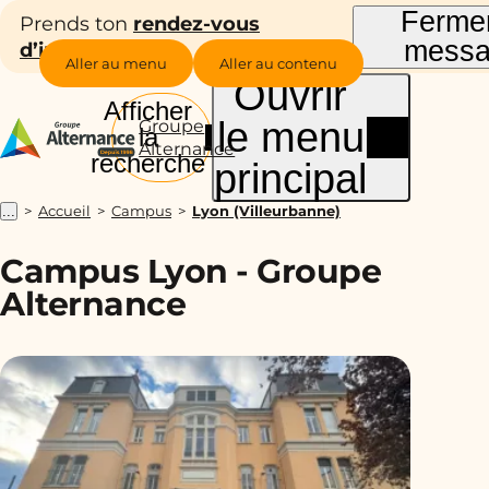
Fermer
Prends ton
rendez-vous
mess
d’inscription !
Aller au menu
Aller au contenu
Ouvrir
Afficher
le menu
Groupe
la
Alternance
recherche
principal
Accueil
Campus
Lyon (Villeurbanne)
...
Campus Lyon - Groupe
Alternance