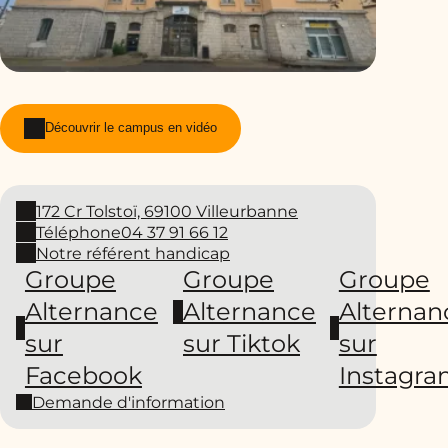
Découvrir le campus en vidéo
172 Cr Tolstoï, 69100 Villeurbanne
Téléphone
04 37 91 66 12
Notre référent handicap
Groupe
Groupe
Groupe
Alternance
Alternance
Alternan
sur
sur Tiktok
sur
Facebook
Instagr
Demande d'information