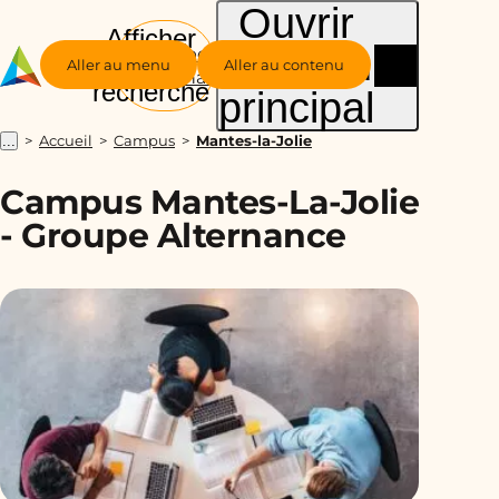
Ouvrir
Afficher
le menu
Groupe
la
Aller au menu
Aller au contenu
Alternance
recherche
principal
Accueil
Campus
Mantes-la-Jolie
...
Campus Mantes-La-Jolie
- Groupe Alternance