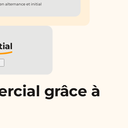
n alternance et initial
tial
rcial grâce à