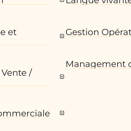
n
Langue vivante
e et
Gestion Opérat
Management d
 Vente /
commerciale