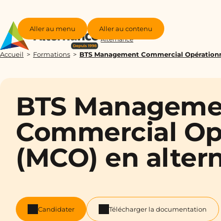
Aller au menu
Aller au contenu
Groupe
Alternance
Accueil
Formations
BTS Management Commercial Opération
BTS Manageme
Commercial Op
(MCO) en alter
Candidater
Télécharger la documentation