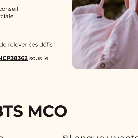
 conseil
ciale
e relever ces défis !
NCP38362
sous le
BTS MCO