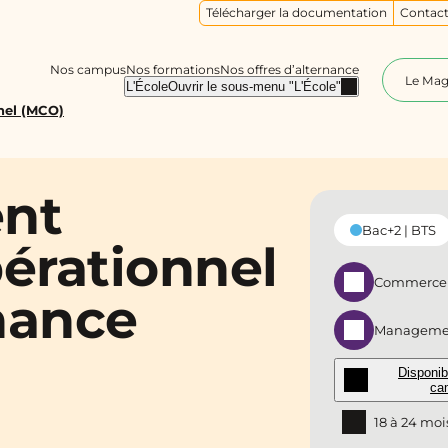
Télécharger la documentation
Contact
Nos campus
Nos formations
Nos offres d’alternance
Le Ma
L'École
Ouvrir le sous-menu "L'École"
nel (MCO)
nt
Bac+2 | BTS
érationnel
Commerce -
nance
Managemen
Disponib
ca
18 à 24 moi