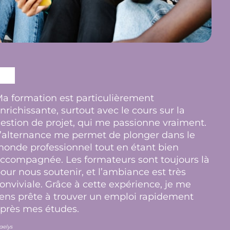
a formation est particulièrement
nrichissante, surtout avec le cours sur la
estion de projet, qui me passionne vraiment.
’alternance me permet de plonger dans le
onde professionnel tout en étant bien
ccompagnée. Les formateurs sont toujours là
our nous soutenir, et l’ambiance est très
onviviale. Grâce à cette expérience, je me
ens prête à trouver un emploi rapidement
près mes études.
aelys