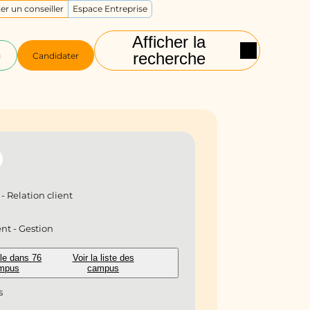
er un conseiller
Espace Entreprise
Afficher la
recherche
g
Candidater
 Relation client
t - Gestion
le dans 76
Voir la liste des
mpus
campus
s