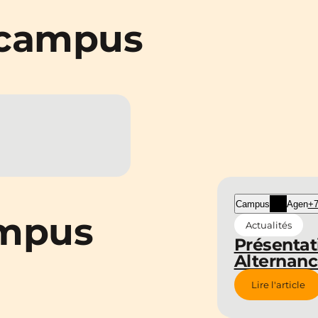
 campus
Campus
Agen
+7
ampus
Actualités
Présentat
Alternan
Lire l'article