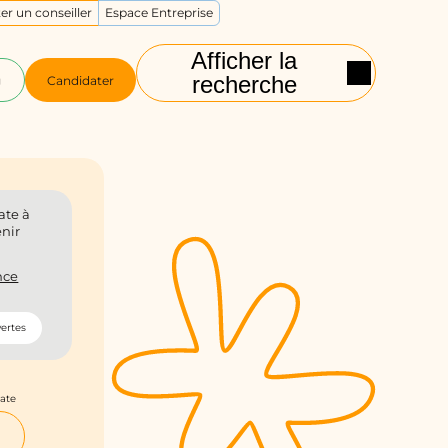
er un conseiller
Espace Entreprise
Afficher la
recherche
g
Candidater
ate à
enir
nce
ertes
date