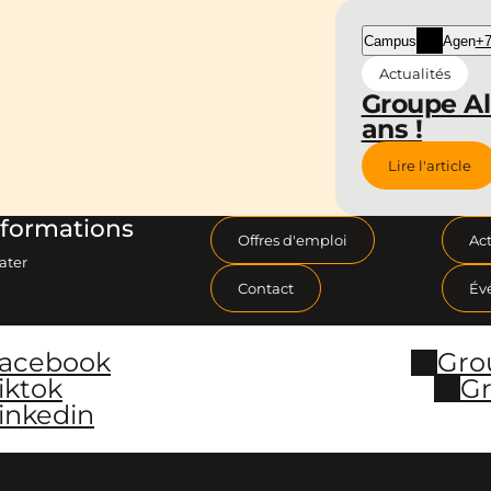
Campus
Agen
+7
Actualités
Groupe Al
ans !
Lire l'article
formations
Offres d'emploi
Act
ater
Contact
Év
Facebook
Gro
iktok
Gr
inkedin