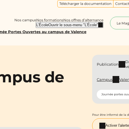
Télécharger la documentation
Contact
Nos campus
Nos formations
Nos offres d’alternance
Le Ma
L'École
Ouvrir le sous-menu "L'École"
née Portes Ouvertes au campus de Valence
D
Publication
v
ampus de
Campus
Vale
Journée portes ouv
Pour être informé de la 
Activer l'alerte