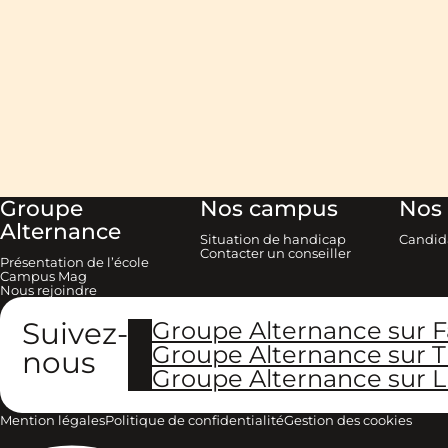
Groupe
Nos campus
Nos 
Alternance
Situation de handicap
Candid
Contacter un conseiller
Présentation de l’école
Campus Mag
Nous rejoindre
Suivez-
Groupe Alternance sur 
Groupe Alternance sur T
nous
Groupe Alternance sur L
Mention légales
Politique de confidentialité
Gestion des cookies