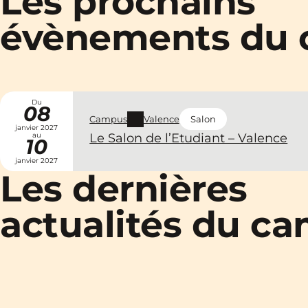
Les prochains
évènements du
Du
08
Campus
Valence
Salon
janvier 2027
au
Le Salon de l’Etudiant – Valence
10
janvier 2027
Les dernières
actualités du c