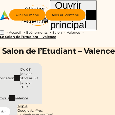
Ouvrir
Afficher
le menu
Groupe
la
Aller au menu
Aller au contenu
Alternance
recherche
principal
Accueil
Evènements
Salon
Valence
...
Le Salon de l’Etudiant – Valence
 Salon de l’Etudiant – Valence
Du
08
janvier
blication
2027
au
10
janvier
2027
mpus
Valence
Apple
Google
(online)
Salon
Outlook.com
(online)