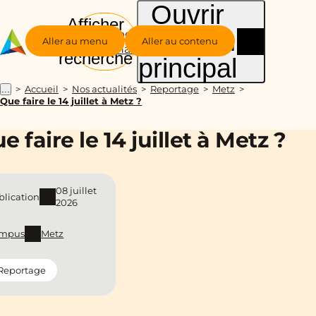
Ouvrir
Afficher
le menu
Groupe
la
Aller au menu
Aller au contenu
Alternance
recherche
principal
Accueil
Nos actualités
Reportage
Metz
...
Que faire le 14 juillet à Metz ?
e faire le 14 juillet à Metz ?
08 juillet
blication
2026
mpus
Metz
Reportage