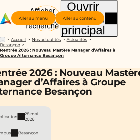
Ouvrir
Afficher
le menu
Groupe
la
Aller au menu
Aller au contenu
Alternance
recherche
principal
Accueil
Nos actualités
Actualités
...
Besançon
Rentrée 2026 : Nouveau Mastère Manager d’Affaires à
Groupe Alternance Besançon
ntrée 2026 : Nouveau Mastèr
nager d’Affaires à Groupe
ternance Besançon
28 mai
blication
2026
mpus
Besançon