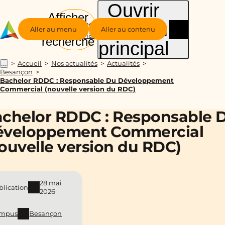
Ouvrir
Afficher
le menu
Groupe
la
Aller au menu
Aller au contenu
Alternance
recherche
principal
Accueil
Nos actualités
Actualités
...
Besançon
Bachelor RDDC : Responsable Du Développement
Commercial (nouvelle version du RDC)
chelor RDDC : Responsable 
éveloppement Commercial
ouvelle version du RDC)
28 mai
blication
2026
mpus
Besançon