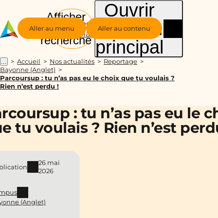
Ouvrir
Afficher
le menu
Groupe
la
Aller au menu
Aller au contenu
Alternance
recherche
principal
Accueil
Nos actualités
Reportage
...
Bayonne (Anglet)
Parcoursup : tu n’as pas eu le choix que tu voulais ?
Rien n’est perdu !
rcoursup : tu n’as pas eu le c
e tu voulais ? Rien n’est perd
26 mai
blication
2026
mpus
yonne (Anglet)