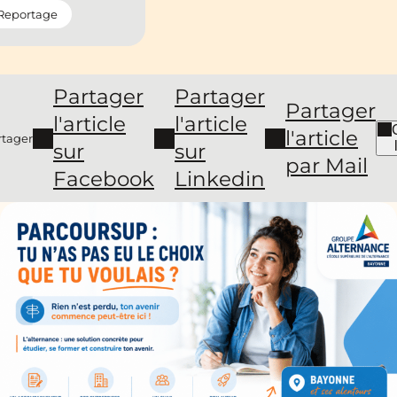
Reportage
Partager
Partager
Partager
l'article
l'article
l'article
rtager
sur
sur
par Mail
Facebook
Linkedin