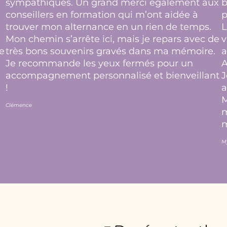
sympathiques. Un grand merci également aux
b
conseillers en formation qui m’ont aidée à
p
trouver mon alternance en un rien de temps.
L
Mon chemin s’arrête ici, mais je repars avec de
v
e
très bons souvenirs gravés dans ma mémoire.
a
Je recommande les yeux fermés pour un
A
accompagnement personnalisé et bienveillant
J
!
a
M
Clémence
m
m
M