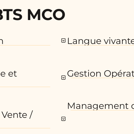
BTS MCO
n
Langue vivante
e et
Gestion Opérat
Management d
 Vente /