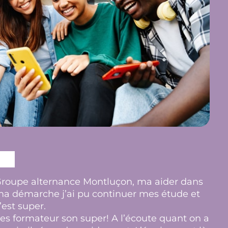
roupe alternance Montluçon, ma aider dans
a démarche j’ai pu continuer mes étude et
’est super.
es formateur son super! A l’écoute quant on a