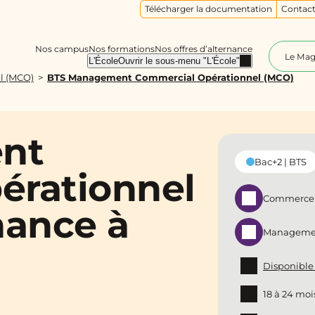
Télécharger la documentation
Contact
Nos campus
Nos formations
Nos offres d’alternance
Le Ma
L'École
Ouvrir le sous-menu "L'École"
l (MCO)
BTS Management Commercial Opérationnel (MCO)
nt
Bac+2 | BTS
érationnel
Commerce -
nance à
Managemen
Disponible
18 à 24 moi