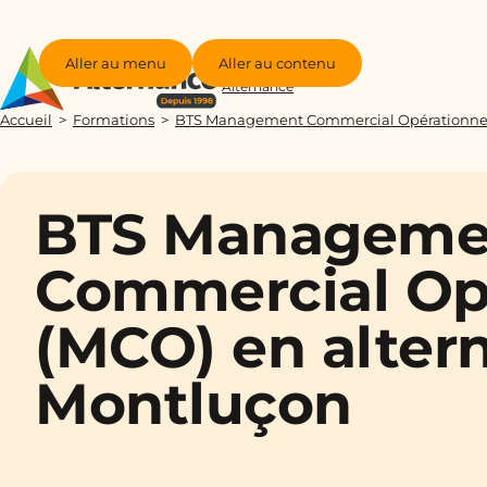
Aller au menu
Aller au contenu
Groupe
Alternance
Accueil
Formations
BTS Management Commercial Opérationne
BTS Manageme
Commercial Op
(MCO) en alter
Montluçon