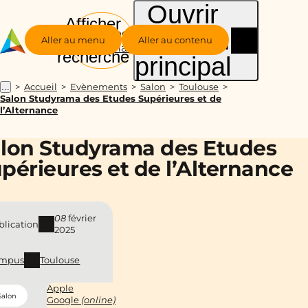
Ouvrir
Afficher
le menu
Groupe
la
Aller au menu
Aller au contenu
Alternance
recherche
principal
Accueil
Evènements
Salon
Toulouse
...
Salon Studyrama des Etudes Supérieures et de
l’Alternance
lon Studyrama des Etudes
périeures et de l’Alternance
08
février
blication
2025
mpus
Toulouse
Apple
Salon
Google
(online)