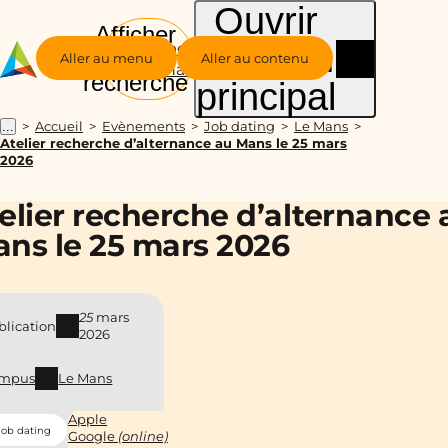
Ouvrir
Afficher
le menu
Groupe
la
Aller au menu
Aller au contenu
Alternance
recherche
principal
Accueil
Evènements
Job dating
Le Mans
...
Atelier recherche d’alternance au Mans le 25 mars
2026
elier recherche d’alternance 
ns le 25 mars 2026
25
mars
blication
2026
mpus
Le Mans
Apple
Job dating
Google
(online)