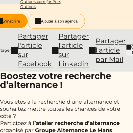
Outlook.com
(online)
Outlook
S'inscrire
Ajouter à son agenda
Partager
Partager
Partager
l'article
l'article
l'article
rtager
sur
sur
par Mail
Facebook
Linkedin
Boostez votre recherche
d’alternance !
Vous êtes à la recherche d’une alternance et
souhaitez mettre toutes les chances de votre
côté ?
Participez à
l’atelier recherche d’alternance
organisé par
Groupe Alternance Le Mans