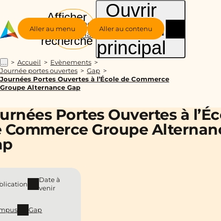
Ouvrir
Afficher
le menu
Groupe
la
Aller au menu
Aller au contenu
Alternance
recherche
principal
Accueil
Evènements
...
Journée portes ouvertes
Gap
Journées Portes Ouvertes à l’École de Commerce
Groupe Alternance Gap
urnées Portes Ouvertes à l’Éc
 Commerce Groupe Alternan
ap
Date à
blication
venir
mpus
Gap