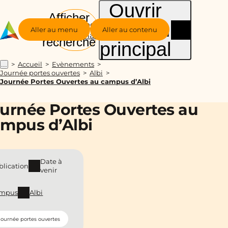
Ouvrir
Afficher
le menu
Groupe
la
Aller au menu
Aller au contenu
Alternance
recherche
principal
Accueil
Evènements
...
Journée portes ouvertes
Albi
Journée Portes Ouvertes au campus d’Albi
urnée Portes Ouvertes au
mpus d’Albi
Date à
blication
venir
mpus
Albi
Journée portes ouvertes