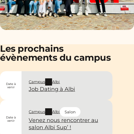
Les prochains
évènements du campus
Campus
Albi
Date à
venir
Job Dating à Albi
Campus
Albi
Salon
Date à
Venez nous rencontrer au
venir
salon Albi Sup’ !