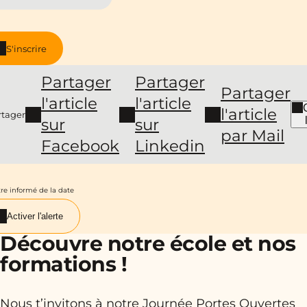
S'inscrire
Partager
Partager
Partager
l'article
l'article
l'article
rtager
sur
sur
par Mail
Facebook
Linkedin
re informé de la date
Activer l'alerte
Découvre notre école et nos
formations !
Nous t’invitons à notre Journée Portes Ouvertes