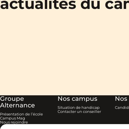
actualités du c
Groupe
Nos campus
Nos 
Alternance
Situation de handicap
Candid
Contacter un conseiller
Présentation de l’école
Campus Mag
Nous rejoindre