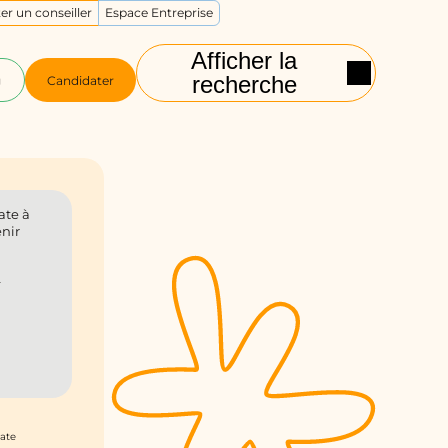
er un conseiller
Espace Entreprise
Afficher la
recherche
g
Candidater
ate à
enir
n
date