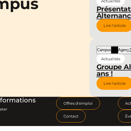
ampus
Actualités
Présentat
Alternan
Lire l'article
Campus
Agen
+7
Actualités
Groupe Al
ans !
Lire l'article
formations
Offres d'emploi
Act
ater
Contact
Év