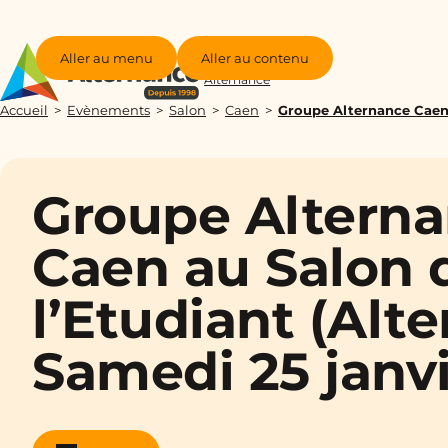
Aller au menu
Aller au contenu
Groupe
Alternance
Accueil
Evènements
Salon
Caen
Groupe Alternance Caen 
Groupe Altern
Caen au Salon 
l’Etudiant (Alt
Samedi 25 janv