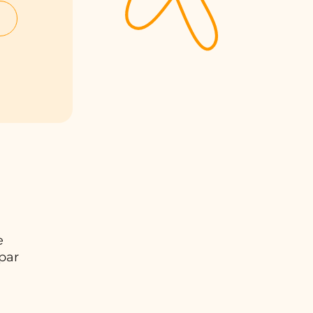
e
par