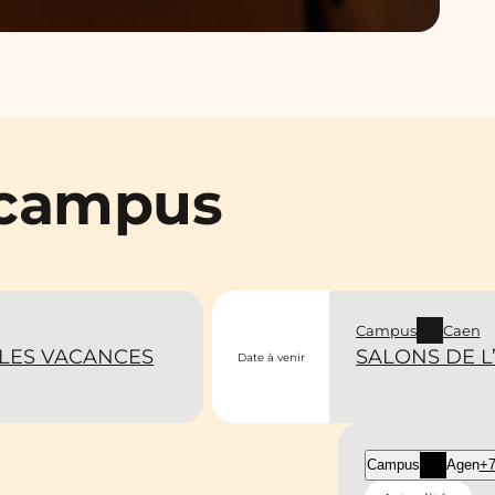
 campus
Campus
Caen
LES VACANCES
SALONS DE L’
Date à venir
Campus
Agen
+7