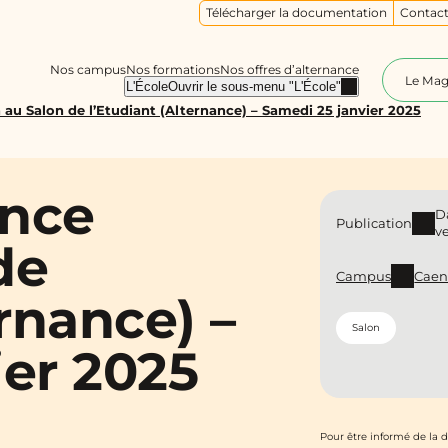
Télécharger la documentation
Contact
Nos campus
Nos formations
Nos offres d’alternance
Le Ma
L'École
Ouvrir le sous-menu "L'École"
au Salon de l’Etudiant (Alternance) – Samedi 25 janvier 2025
ance
D
Publication
v
de
Campus
Cae
ernance) –
Salon
ier 2025
Pour être informé de la 