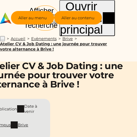
Ouvrir
Afficher
le menu
Groupe
la
Aller au menu
Aller au contenu
Alternance
recherche
principal
Accueil
Evènements
Brive
...
Atelier CV & Job Dating : une journée pour trouver
votre alternance à Brive !
elier CV & Job Dating : une
urnée pour trouver votre
ternance à Brive !
Date à
blication
venir
mpus
Brive