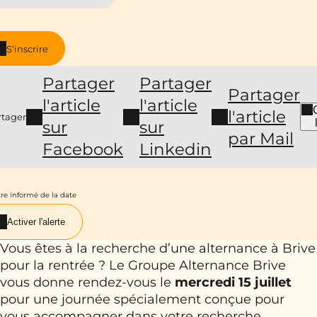
S'inscrire
Partager
Partager
Partager
l'article
l'article
l'article
rtager
sur
sur
par Mail
Facebook
Linkedin
re informé de la date
Activer l'alerte
Vous êtes à la recherche d’une alternance à Brive
pour la rentrée ? Le Groupe Alternance Brive
vous donne rendez-vous le
mercredi 15
juillet
pour une journée spécialement conçue pour
vous accompagner dans votre recherche.