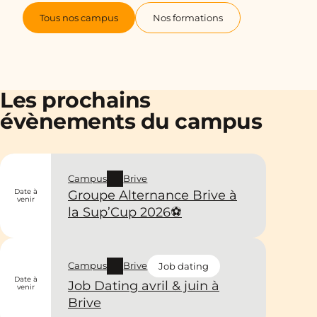
Tous nos campus
Nos formations
Les prochains
évènements du campus
Campus
Brive
Date à
Groupe Alternance Brive à
venir
la Sup’Cup 2026⚽
Campus
Brive
Job dating
Date à
Job Dating avril & juin à
venir
Brive