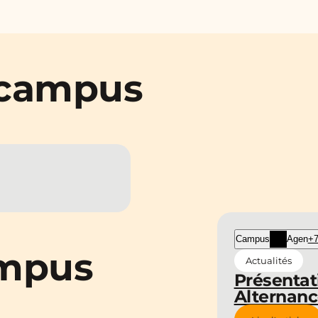
 campus
Campus
Agen
+7
ampus
Actualités
Présentat
Alternan