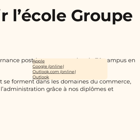
r l’école Groupe
ternance post-bac avec ses plus de 70 campus en
Apple
Google
(online)
Outlook.com
(online)
Outlook
 et se forment dans les domaines du commerce,
l’administration grâce à nos diplômes et