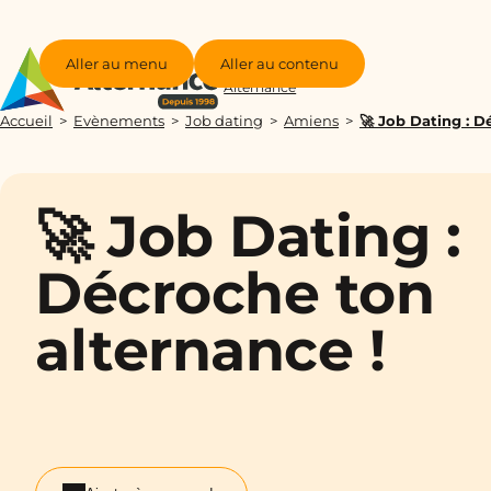
Aller au menu
Aller au contenu
Groupe
Alternance
Accueil
Evènements
Job dating
Amiens
🚀 Job Dating : D
🚀 Job Dating :
Décroche ton
alternance !