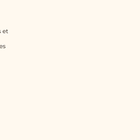
 et
es