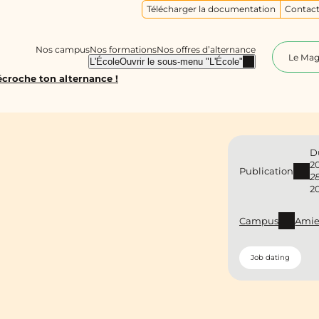
Télécharger la documentation
Contact
Nos campus
Nos formations
Nos offres d’alternance
Le Ma
L'École
Ouvrir le sous-menu "L'École"
écroche ton alternance !
D
2
Publication
2
2
Campus
Amie
Job dating