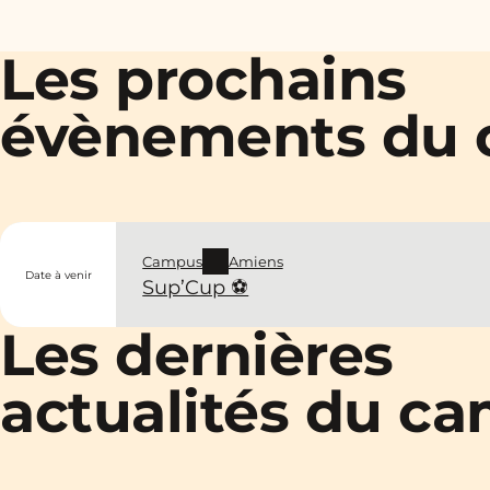
Les prochains
évènements du
Campus
Amiens
Date à venir
Sup’Cup ⚽
Les dernières
actualités du c