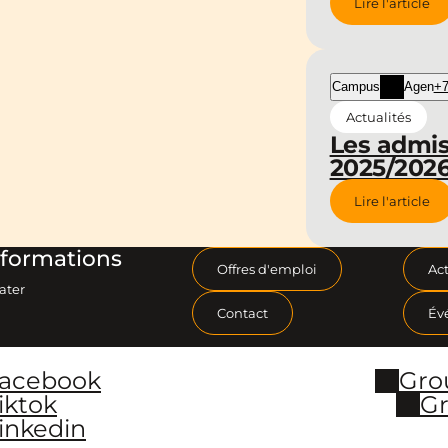
Lire l'article
Campus
Agen
+7
Actualités
Les admis
2025/2026
Lire l'article
formations
Offres d'emploi
Act
ater
Contact
Év
Facebook
Gro
iktok
Gr
inkedin