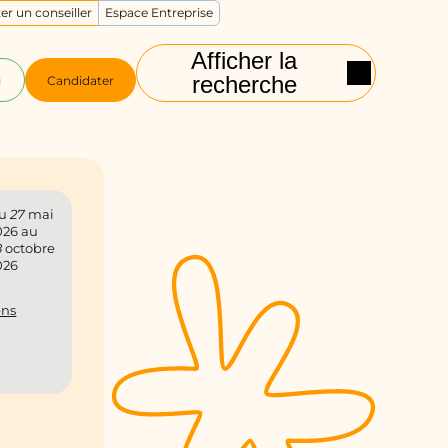
er un conseiller
Espace Entreprise
Afficher la
recherche
g
Candidater
u
27
mai
026
au
8
octobre
026
ns