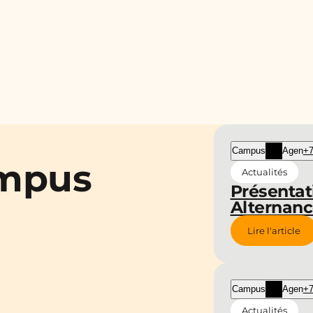
Campus
Agen
+7
ampus
Actualités
Présentat
Alternan
Lire l'article
Campus
Agen
+7
Actualités