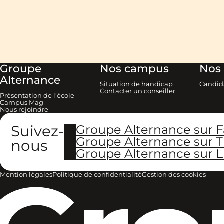
Groupe
Nos campus
Nos 
Alternance
Situation de handicap
Candid
Contacter un conseiller
Présentation de l’école
Campus Mag
Nous rejoindre
Suivez-
Groupe Alternance sur 
Groupe Alternance sur T
nous
Groupe Alternance sur L
Mention légales
Politique de confidentialité
Gestion des cookies