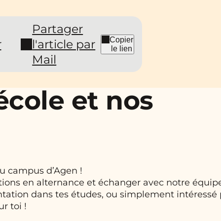
Partager
Copier
r
l'article par
le lien
Mail
école et nos
au campus d’Agen !
ations en alternance et échanger avec notre équip
ntation dans tes études, ou simplement intéressé 
r toi !