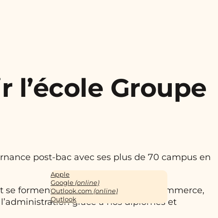
r l’école Groupe
ternance post-bac avec ses plus de 70 campus en
Apple
Google
(online)
 et se forment dans les domaines du commerce,
Outlook.com
(online)
Outlook
l’administration grâce à nos diplômes et