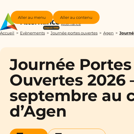
Aller au menu
Aller au contenu
Groupe
Alternance
Accueil
Evènements
Journée portes ouvertes
Agen
Journé
Journée Portes
Ouvertes 2026 
septembre au 
d’Agen