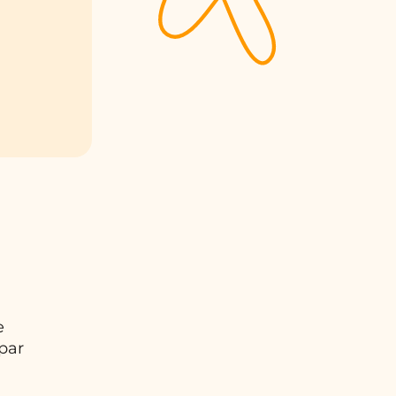
e
par