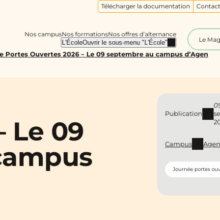
Télécharger la documentation
Contact
Nos campus
Nos formations
Nos offres d’alternance
Le Ma
L'École
Ouvrir le sous-menu "L'École"
e Portes Ouvertes 2026 – Le 09 septembre au campus d’Agen
0
Publication
s
– Le 09
2
Campus
Age
campus
Journée portes ouv