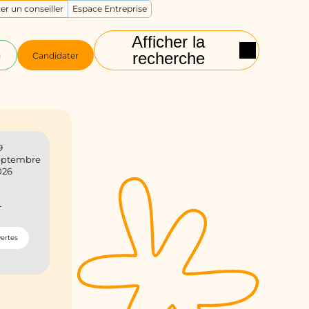
er un conseiller
Espace Entreprise
Afficher la
recherche
g
Candidater
9
eptembre
026
n
ertes