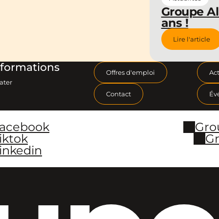
Groupe Al
ans !
Lire l'article
formations
Offres d'emploi
Act
ater
Contact
Év
Facebook
Gro
iktok
Gr
inkedin