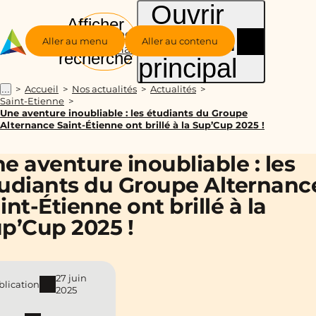
Ouvrir
Afficher
le menu
Groupe
la
Aller au menu
Aller au contenu
Alternance
recherche
principal
Accueil
Nos actualités
Actualités
...
Saint-Etienne
Une aventure inoubliable : les étudiants du Groupe
Alternance Saint-Étienne ont brillé à la Sup’Cup 2025 !
e aventure inoubliable : les
udiants du Groupe Alternanc
int-Étienne ont brillé à la
p’Cup 2025 !
27 juin
blication
2025