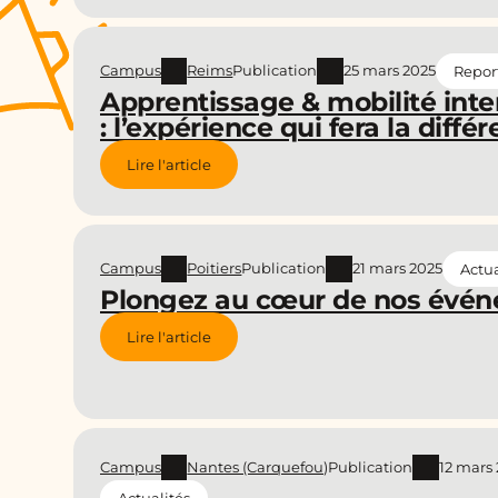
Campus
Reims
Publication
25 mars 2025
Repor
Apprentissage & mobilité inte
: l’expérience qui fera la diffé
Lire l'article
Campus
Poitiers
Publication
21 mars 2025
Actua
Plongez au cœur de nos évén
Lire l'article
Campus
Nantes (Carquefou)
Publication
12 mars