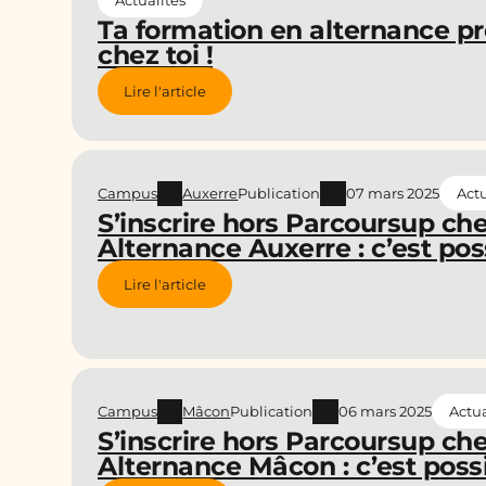
Actualités
Ta formation en alternance pr
chez toi !
Lire l'article
Campus
Auxerre
Publication
07 mars 2025
Actu
S’inscrire hors Parcoursup ch
Alternance Auxerre : c’est poss
Lire l'article
Campus
Mâcon
Publication
06 mars 2025
Actua
S’inscrire hors Parcoursup ch
Alternance Mâcon : c’est possi