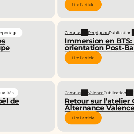
Lire l'article
Campus
Perpignan
Publication
eportage
es
Immersion en BTS: 
upe
orientation Post-Ba
Lire l'article
Campus
Valence
Publication
ualités
oël de
Retour sur l’atelie
Alternance Valence
Lire l'article