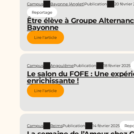
Campus
Bayonne (Anglet)
Publication
20 février
Reportage
Être élève à Groupe Alternan
Bayonne
Lire l'article
Campus
Angoulême
Publication
18 février 2025
Le salon du FOFE : Une expér
enrichissante !
Lire l'article
Campus
Reims
Publication
14 février 2025
Repo
La semaine de l’Amour chez 