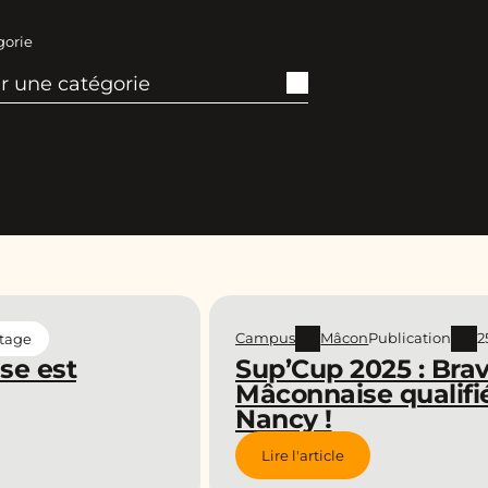
gorie
Campus
Mâcon
Publication
2
tage
se est
Sup’Cup 2025 : Brav
Mâconnaise qualifié
Nancy !
Lire l'article