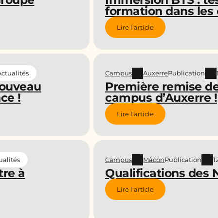
formation dans les 
Lire l'article
Campus
Auxerre
Publication
Actualités
nouveau
Première remise de
ce !
campus d’Auxerre !
Lire l'article
Campus
Mâcon
Publication
1
ualités
re à
Qualifications des
Lire l'article