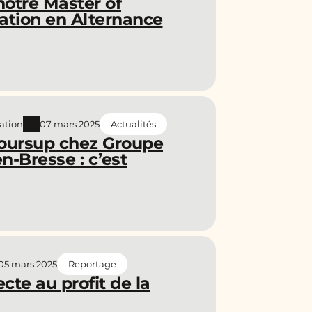
otre Master of
ation en Alternance
ation
07 mars 2025
Actualités
rcoursup chez Groupe
-Bresse : c’est
05 mars 2025
Reportage
ecte au profit de la