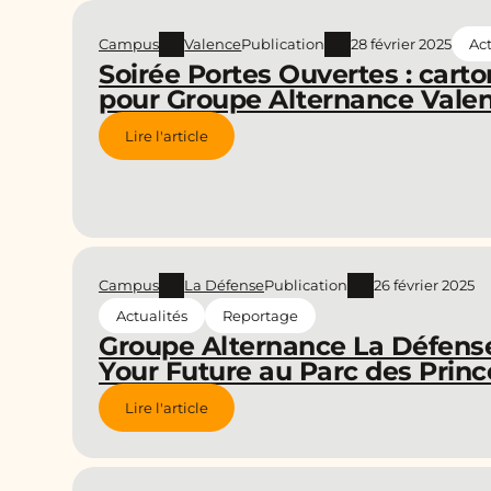
Campus
Valence
Publication
28 février 2025
Act
Soirée Portes Ouvertes : carto
pour Groupe Alternance Valen
Lire l'article
Campus
La Défense
Publication
26 février 2025
Actualités
Reportage
Groupe Alternance La Défense
Your Future au Parc des Prin
Lire l'article