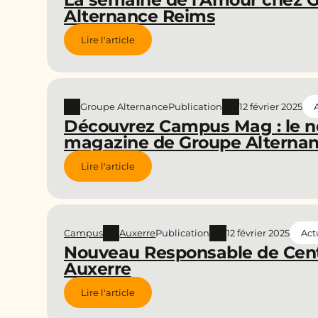
Alternance Reims
Lire l'article
Groupe Alternance
Publication
12 février 2025
Découvrez Campus Mag : le 
magazine de Groupe Alternan
Lire l'article
Campus
Auxerre
Publication
12 février 2025
Act
Nouveau Responsable de Cent
Auxerre
Lire l'article