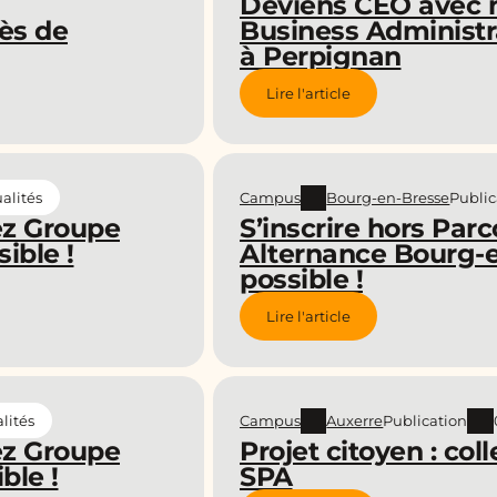
Deviens CEO avec n
Business Administr
ès de
à Perpignan
Lire l'article
Campus
Bourg-en-Bresse
Public
alités
ez Groupe
S’inscrire hors Pa
ible !
Alternance Bourg-en
possible !
Lire l'article
Campus
Auxerre
Publication
lités
ez Groupe
Projet citoyen : coll
ble !
SPA