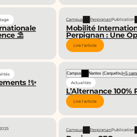
Campus
Perpignan
Publication
tage
rnationale
Mobilité Internatio
rence ⛱️
Perpignan : Une Op
Lire l'article
Campus
Nantes (Carquefou)
+5 cam
lités
ements !✨
Actualités
L’Alternance 100% P
Lire l'article
 2025
Campus
Perpignan
Publication