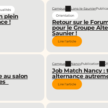
Campus
Lons-le-Saunier
Publica
ualités
n plein
Orientation
ce !
Retour sur le Forum
pour le Groupe Alte
Saunier !
Lire l'article
Campus
Nancy
Publication
25
Job Match Nancy : 
alternance autreme
 au salon
ces
Lire l'article