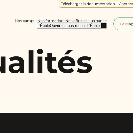
Télécharger la documentation
Contact
Nos campus
Nos formations
Nos offres d’alternance
Le Ma
L'École
Ouvrir le sous-menu "L'École"
alités