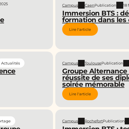
 2025
Campus
Caen
Publication
18 
Immersion BTS : dé
formation dans les c
ce
Lire l'article
Campus
Toulouse
Publication
Actualités
ience
Groupe Alternance 
réussite de ses dip
soirée mémorable
Lire l'article
Campus
Rochefort
Publication
rtage
Groupe
Immersion BTS : tes