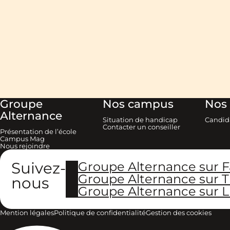
Groupe
Nos campus
Nos 
Alternance
Situation de handicap
Candid
Contacter un conseiller
Présentation de l’école
Campus Mag
Nous rejoindre
Suivez-
Groupe Alternance sur 
Groupe Alternance sur T
nous
Groupe Alternance sur L
Mention légales
Politique de confidentialité
Gestion des cookies