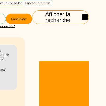
er un conseiller
Espace Entreprise
Afficher la
recherche
g
Candidater
rieures !
6
ctobre
025
ges