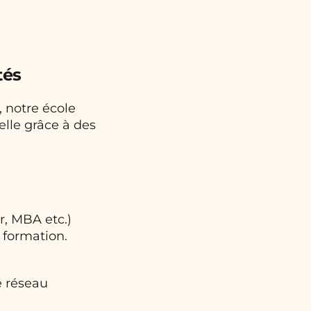
tés
, notre école
lle grâce à des
r, MBA etc.)
 formation.
e réseau