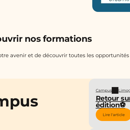
uvrir nos formations
re avenir et de découvrir toutes les opportunités
Campus
Limo
ampus
Retour su
édition⚽
Lire l'article