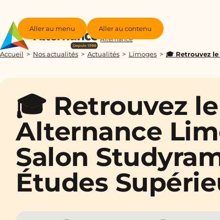
Aller au menu
Aller au contenu
Groupe
Alternance
Accueil
Nos actualités
Actualités
Limoges
🎓 Retrouvez le
🎓 Retrouvez l
Alternance Lim
Salon Studyra
Études Supérieu