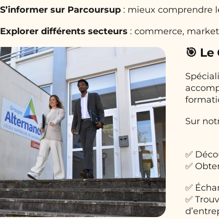
S’informer sur Parcoursup
: mieux comprendre le
Explorer différents secteurs
: commerce, marketi
🎯 Le
Spéciali
accompa
formati
Sur not
✅ Déco
✅ Obten
✅ Échan
✅ Trouv
d’entre