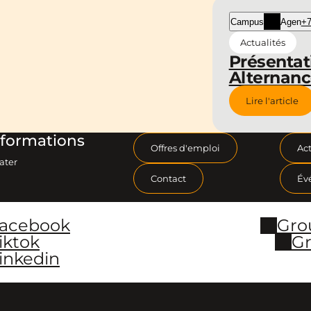
Campus
Agen
+7
Actualités
Présentat
Alternan
Lire l'article
formations
Offres d'emploi
Act
ater
Contact
Év
Facebook
Gro
iktok
Gr
inkedin