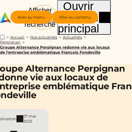
Ouvrir
Afficher
le menu
Groupe
la
Aller au menu
Aller au contenu
Alternance
recherche
principal
Accueil
Nos actualités
Actualités
...
Perpignan
Groupe Alternance Perpignan redonne vie aux locaux
de l’entreprise emblématique François Fondeville
oupe Alternance Perpignan
donne vie aux locaux de
entreprise emblématique Fran
ndeville
27 mai
blication
2025