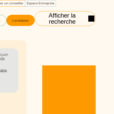
er un conseiller
Espace Entreprise
Afficher la
recherche
g
Candidater
5 juin
026
oble