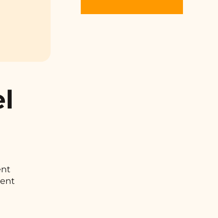
l
ent
ment