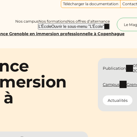
Télécharger la documentation
Contact
Nos campus
Nos formations
Nos offres d’alternance
Le Ma
L'École
Ouvrir le sous-menu "L'École"
nce Grenoble en immersion professionnelle à Copenhague
ance
0
Publication
2
mmersion
Campus
Gren
 à
Actualités