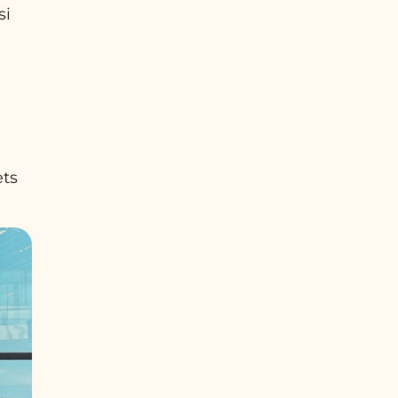
si
ets