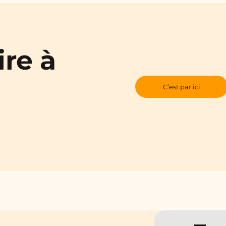
ire à
C’est par ici