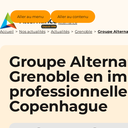
Aller au menu
Aller au contenu
Groupe
Alternance
Accueil
Nos actualités
Actualités
Grenoble
Groupe Alterna
Groupe Altern
Grenoble en i
professionnelle
Copenhague