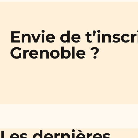
Envie d
e t’inscr
Grenoble ?
Les dernières