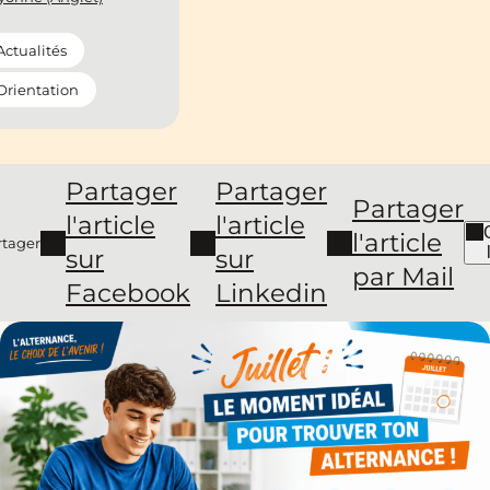
Actualités
Orientation
Partager
Partager
Partager
l'article
l'article
l'article
rtager
sur
sur
par Mail
Facebook
Linkedin