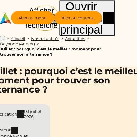
Ouvrir
Afficher
le menu
Groupe
la
Aller au menu
Aller au contenu
Alternance
recherche
principal
Accueil
Nos actualités
Actualités
...
Bayonne (Anglet)
Juillet : pourquoi c’est le meilleur moment pour
trouver son alternance ?
illet : pourquoi c’est le meille
ment pour trouver son
ternance ?
03 juillet
blication
2026
mpus
yonne (Anglet)