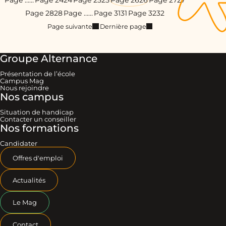
Page …
…
Page 24
24
Page 25
25
Page 26
26
Page 27
27
Page 28
28
Page …
…
Page 31
31
Page 32
32
Page suivante
Dernière page
Groupe Alternance
Présentation de l’école
Campus Mag
Nous rejoindre
Nos campus
Situation de handicap
Contacter un conseiller
Nos formations
Candidater
Offres d'emploi
Actualités
Le Mag
Contact