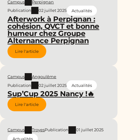
Campus
Perpignan
Publication
02 juillet 2025
Actualités
Afterwork à Perpignan :
cohésion, QVCT et bonne
humeur chez Groupe
Alternance Perpignan
Lire l'article
Campus
Angoulême
Publication
02 juillet 2025
Actualités
Sup’Cup 2025 Nancy !🔥
Lire l'article
Campus
Troyes
Publication
01 juillet 2025
Actualités