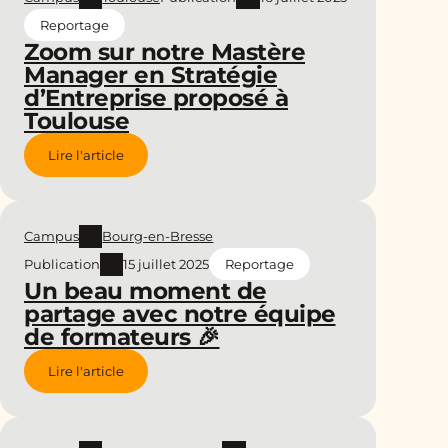
Reportage
Zoom sur notre Mastère
Manager en Stratégie
d’Entreprise proposé à
Toulouse
Lire l'article
Campus
Bourg-en-Bresse
Publication
15 juillet 2025
Reportage
Un beau moment de
partage avec notre équipe
de formateurs 🎉
Lire l'article