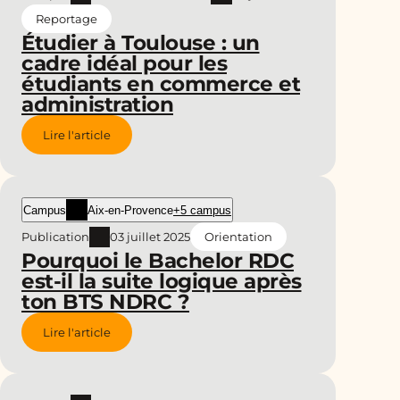
Reportage
Étudier à Toulouse : un
cadre idéal pour les
étudiants en commerce et
administration
Lire l'article
Campus
Aix-en-Provence
+5 campus
Publication
03 juillet 2025
Orientation
Pourquoi le Bachelor RDC
est-il la suite logique après
ton BTS NDRC ?
Lire l'article