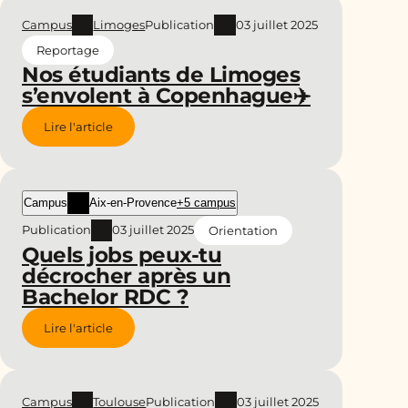
Campus
Limoges
Publication
03 juillet 2025
Reportage
Nos étudiants de Limoges
s’envolent à Copenhague✈️
Lire l'article
Campus
Aix-en-Provence
+5 campus
Publication
03 juillet 2025
Orientation
Quels jobs peux-tu
décrocher après un
Bachelor RDC ?
Lire l'article
Campus
Toulouse
Publication
03 juillet 2025