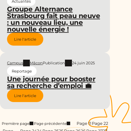
Actualités
Groupe Alternance
Strasbourg fait peau neuve
: un nouveau lieu, une
nouvelle énergie !
Lire l'article
Campus
Mâcon
Publication
24 juin 2025
Reportage
Une journée pour booster
sa recherche d’emploi 💼
Lire l'article
Page 1
1
Page 2
2
Première page
Page précédente