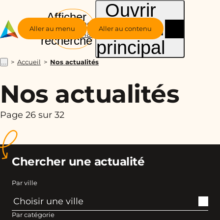
Ouvrir
Afficher
le menu
Groupe
la
Aller au menu
Aller au contenu
Alternance
recherche
principal
Accueil
Nos actualités
...
Nos actualités
Page 26 sur 32
Chercher une actualité
Par ville
Par catégorie