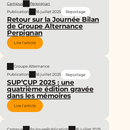
Campus
Perpignan
Publication
16 juillet 2025
Reportage
Retour sur la Journée Bilan
de Groupe Alternance
Perpignan
Lire l'article
Groupe Alternance
Publication
16 juillet 2025
Reportage
SUP’CUP 2025 : une
quatrième édition gravée
dans les mémoires
Lire l'article
Campus
Toulouse
Publication
16 juillet 2025