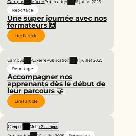
Campus
Mâcon
Publication
15 juillet 2025
Reportage
Une super journée avec nos
formateurs 🙌
Lire l'article
Campus
Auxerre
Publication
11 juillet 2025
Reportage
Accompagner nos
apprenants dès le début de
leur parcours 🤝
Lire l'article
Campus
Metz
+2 campus
Publication
10 juillet 2025
Reportage