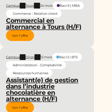
Campus
Tours
24 mois
Bac+5 | MBA
Commerce - Relation client
Commercial en
alternance à Tours (H/F)
Voir l'offre
Campus
Dijon
12 mois
Bac+2 | BTS
Administration - Comptabilité
Ressources humaines
Assistant(e) de gestion
dans l’industrie
chocolatière en
alternance (H/F)
Voir l'offre