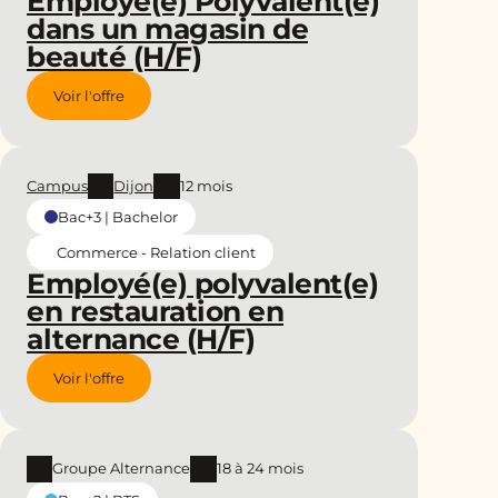
Employé(e) Polyvalent(e)
dans un magasin de
beauté (H/F)
Voir l'offre
Campus
Dijon
12 mois
Bac+3 | Bachelor
Commerce - Relation client
Employé(e) polyvalent(e)
en restauration en
alternance (H/F)
Voir l'offre
Groupe Alternance
18 à 24 mois