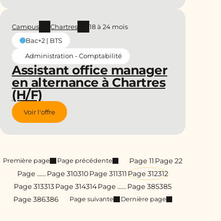
Campus
Chartres
18 à 24 mois
Bac+2 | BTS
Administration - Comptabilité
Assistant office manager
en alternance à Chartres
(H/F)
Voir l'offre
Page 1
1
Page 2
2
Première page
Page précédente
Page …
…
Page 310
310
Page 311
311
Page 312
312
Page 313
313
Page 314
314
Page …
…
Page 385
385
Page 386
386
Page suivante
Dernière page