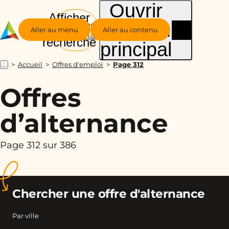
Ouvrir
Afficher
le menu
Groupe
la
Aller au menu
Aller au contenu
Alternance
recherche
principal
Accueil
Offres d'emploi
Page 312
...
Offres
d’alternance
Page 312 sur 386
Chercher une offre d'alternance
Par ville