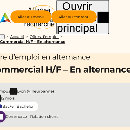
Ouvrir
Afficher
le menu
Groupe
la
Aller au menu
Aller au contenu
Alternance
recherche
principal
Accueil
Offres d'emploi
...
Commercial H/F – En alternance
fre d’emploi en alternance
mmercial H/F – En alternanc
mpus
Lyon (Villeurbanne)
12 mois
Bac+3 | Bachelor
Commerce - Relation client