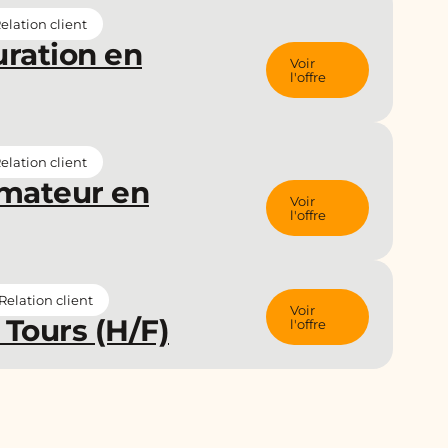
lation client
uration en
Voir
l'offre
lation client
imateur en
Voir
l'offre
elation client
Voir
Tours (H/F)
l'offre