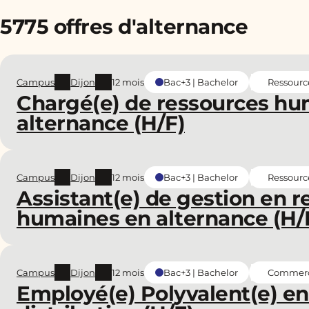
5775 offres d'alternance
Campus
Dijon
12 mois
Ressourc
Bac+3 | Bachelor
Chargé(e) de ressources hu
alternance (H/F)
Campus
Dijon
12 mois
Ressourc
Bac+3 | Bachelor
Assistant(e) de gestion en 
humaines en alternance (H/
Campus
Dijon
12 mois
Commerce
Bac+3 | Bachelor
Employé(e) Polyvalent(e) e