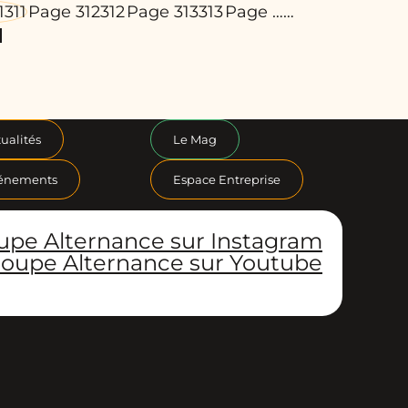
1
311
Page 312
312
Page 313
313
Page …
…
ualités
Le Mag
énements
Espace Entreprise
upe Alternance sur Instagram
oupe Alternance sur Youtube