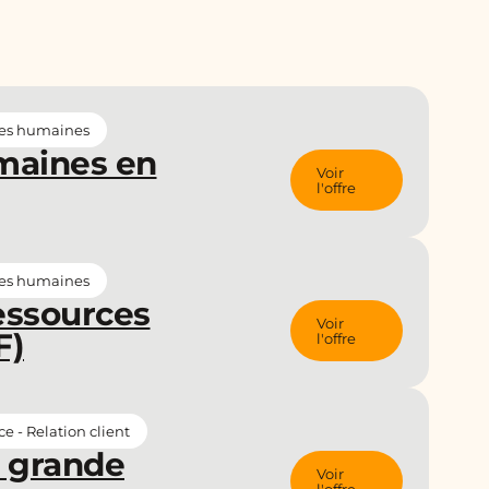
es humaines
maines en
Voir
l'offre
es humaines
ressources
Voir
F)
l'offre
 - Relation client
n grande
Voir