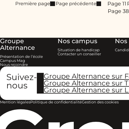
Page 1
1
Première page
Page précédente
Page 3
Groupe
Nos campus
Nos 
Alternance
Situation de handicap
Candid
Contacter un conseiller
Présentation de l’école
Campus Mag
Nous rejoindre
Suivez-
Groupe Alternance sur 
Groupe Alternance sur T
nous
Groupe Alternance sur L
Mention légales
Politique de confidentialité
Gestion des cookies