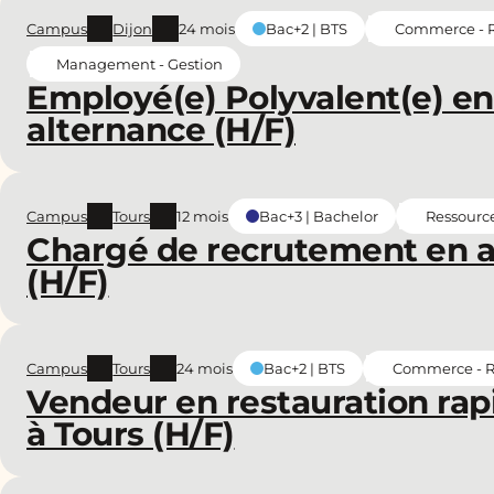
Campus
Dijon
24 mois
Commerce - Re
Bac+2 | BTS
Management - Gestion
Employé(e) Polyvalent(e) en
alternance (H/F)
Campus
Tours
12 mois
Ressourc
Bac+3 | Bachelor
Chargé de recrutement en a
(H/F)
Campus
Tours
24 mois
Commerce - Re
Bac+2 | BTS
Vendeur en restauration rap
à Tours (H/F)