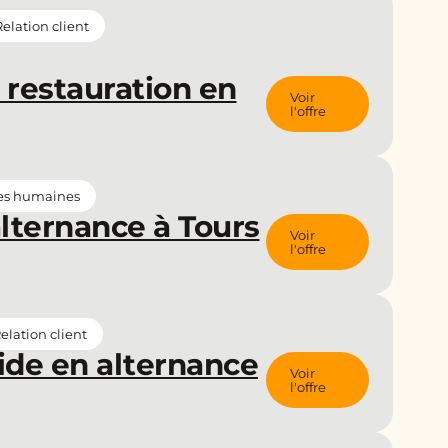
lation client
 restauration en
Voir
l'offre
es humaines
lternance à Tours
Voir
l'offre
lation client
ide en alternance
Voir
l'offre