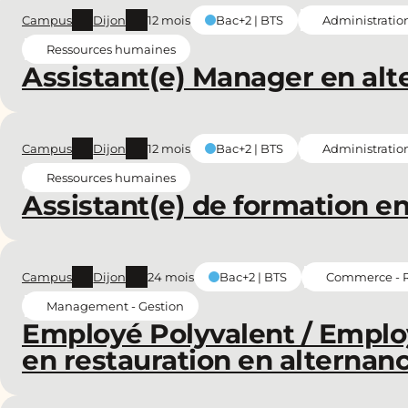
Campus
Dijon
12 mois
Administratio
Bac+2 | BTS
Ressources humaines
Assistant(e) Manager en alt
Campus
Dijon
12 mois
Administratio
Bac+2 | BTS
Ressources humaines
Assistant(e) de formation en
Campus
Dijon
24 mois
Commerce - Re
Bac+2 | BTS
Management - Gestion
Employé Polyvalent / Emplo
en restauration en alternanc