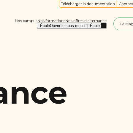
Télécharger la documentation
Contact
Nos campus
Nos formations
Nos offres d’alternance
Le Ma
L'École
Ouvrir le sous-menu "L'École"
nance