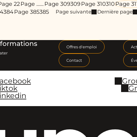
Page 2
2
Page …
…
Page 309
309
Page 310
310
Page 31
84
384
Page 385
385
Page suivante
Dernière page
formations
Offres d'emploi
Act
ater
Contact
Év
Facebook
Gro
iktok
Gr
inkedin