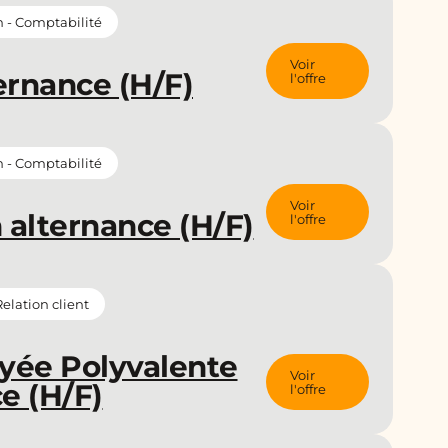
n - Comptabilité
Voir
ernance (H/F)
l'offre
n - Comptabilité
Voir
 alternance (H/F)
l'offre
lation client
yée Polyvalente
Voir
e (H/F)
l'offre