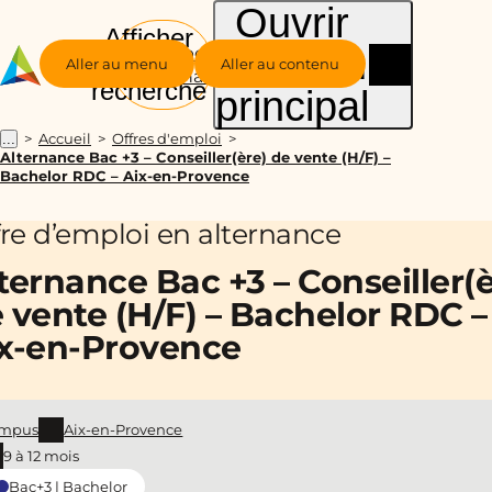
Ouvrir
Afficher
le menu
Groupe
la
Aller au menu
Aller au contenu
Alternance
recherche
principal
Accueil
Offres d'emploi
...
Alternance Bac +3 – Conseiller(ère) de vente (H/F) –
Bachelor RDC – Aix-en-Provence
fre d’emploi en alternance
ternance Bac +3 – Conseiller(è
 vente (H/F) – Bachelor RDC –
x-en-Provence
mpus
Aix-en-Provence
9 à 12 mois
Bac+3 | Bachelor