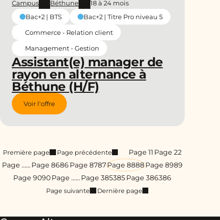
Campus
Béthune
18 à 24 mois
Bac+2 | BTS
Bac+2 | Titre Pro niveau 5
Commerce - Relation client
Management - Gestion
Assistant(e) manager de
rayon en alternance à
Béthune (H/F)
Voir l'offre
Page 1
1
Page 2
2
Première page
Page précédente
Page …
…
Page 86
86
Page 87
87
Page 88
88
Page 89
89
Page 90
90
Page …
…
Page 385
385
Page 386
386
Page suivante
Dernière page