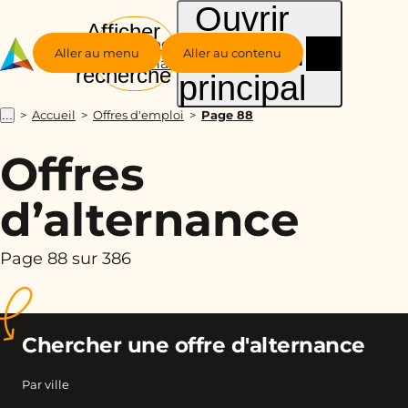
Ouvrir
Afficher
le menu
Groupe
la
Aller au menu
Aller au contenu
Alternance
recherche
principal
Accueil
Offres d'emploi
Page 88
...
Offres
d’alternance
Page 88 sur 386
Chercher une offre d'alternance
Par ville