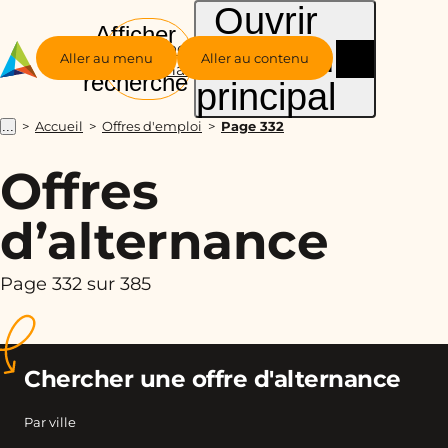
Ouvrir
Afficher
le menu
Groupe
la
Aller au menu
Aller au contenu
Alternance
recherche
principal
Accueil
Offres d'emploi
Page 332
...
Offres
d’alternance
Page 332 sur 385
Chercher une offre d'alternance
Par ville