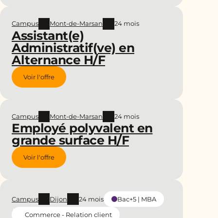
Campus
Mont-de-Marsan
24 mois
Assistant(e)
Administratif(ve) en
Alternance H/F
Voir l'offre
Campus
Mont-de-Marsan
24 mois
Employé polyvalent en
grande surface H/F
Voir l'offre
Campus
Dijon
24 mois
Bac+5 | MBA
Commerce - Relation client