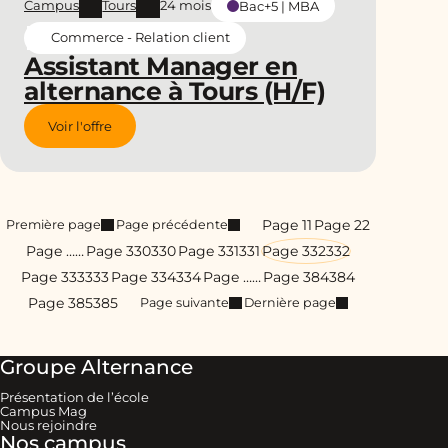
Campus
Tours
24 mois
Bac+5 | MBA
Commerce - Relation client
Assistant Manager en
alternance à Tours (H/F)
Voir l'offre
Page 1
1
Page 2
2
Première page
Page précédente
Page …
…
Page 330
330
Page 331
331
Page 332
332
Page 333
333
Page 334
334
Page …
…
Page 384
384
Page 385
385
Page suivante
Dernière page
Groupe Alternance
Présentation de l’école
Campus Mag
Nous rejoindre
Nos campus