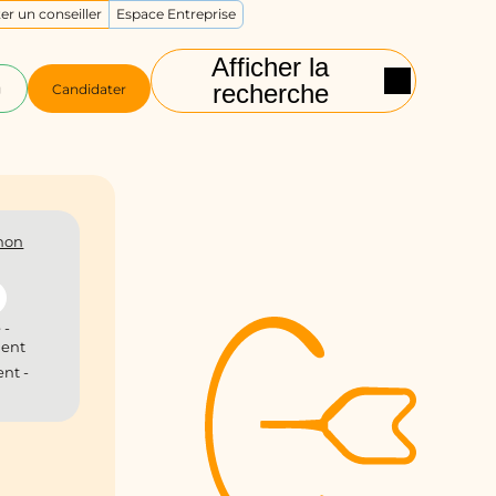
er un conseiller
Espace Entreprise
Afficher la
recherche
g
Candidater
non
 -
ient
nt -