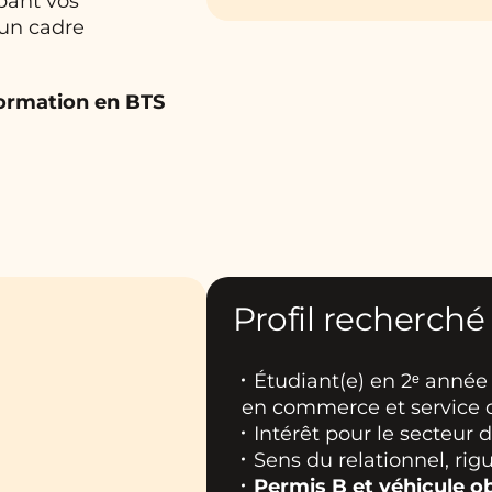
pant vos
un cadre
ormation en BTS
Profil recherché
Étudiant(e) en 2ᵉ anné
en commerce et service c
Intérêt pour le secteur d
Sens du relationnel, ri
Permis B et véhicule ob