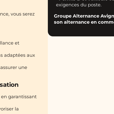
exigences du poste.
ance, vous serez
Groupe Alternance Avigno
son alternance en commer
llance et
ons adaptées aux
 assurer une
sation
t en garantissant
oriser la