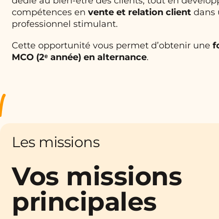
dédié au bien-être des clients, tout en dévelop
compétences en
vente et relation client
dans 
professionnel stimulant.
Cette opportunité vous permet d’obtenir une
f
MCO (2ᵉ année) en alternance
.
Les missions
Vos missions
principales