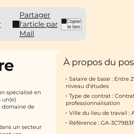
Partager
Copier
r
l'article par
le lien
Mail
re
À propos du pos
Salaire de base : Entre 
niveau d’études
n spécialisé en
Type de contrat : Contr
s un(e)
professionnalisation
e domaine de
Ville du lieu de travail :
Référence : GA-3C79B3
 dans un secteur