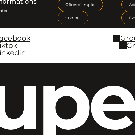
formations
Offres d'emploi
Act
ater
Contact
Év
Facebook
Gro
iktok
Gr
inkedin
upe