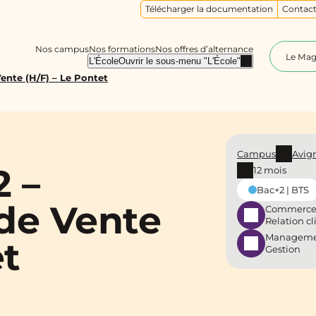
Télécharger la documentation
Contact
Nos campus
Nos formations
Nos offres d’alternance
Le Ma
L'École
Ouvrir le sous-menu "L'École"
Vente (H/F) – Le Pontet
Campus
Avig
2 –
12 mois
Bac+2 | BTS
 de Vente
Commerce
Relation cl
Manageme
et
Gestion