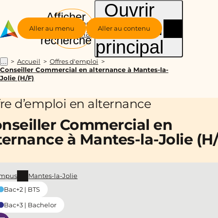
Ouvrir
Afficher
le menu
Groupe
la
Aller au menu
Aller au contenu
Alternance
recherche
principal
Accueil
Offres d'emploi
...
Conseiller Commercial en alternance à Mantes-la-
Jolie (H/F)
fre d’emploi en alternance
nseiller Commercial en
ternance à Mantes-la-Jolie (H/
mpus
Mantes-la-Jolie
Bac+2 | BTS
Bac+3 | Bachelor