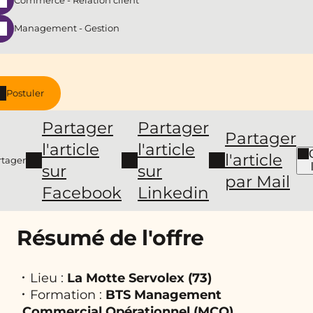
Commerce - Relation client
Management - Gestion
Postuler
Partager
Partager
Partager
l'article
l'article
l'article
rtager
sur
sur
par Mail
Facebook
Linkedin
Résumé de l'offre
Lieu :
La Motte Servolex (73)
Formation :
BTS Management
Commercial Opérationnel (MCO)