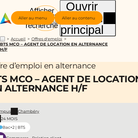
Ouvrir
Afficher
le menu
Groupe
la
Aller au menu
Aller au contenu
Alternance
recherche
principal
Accueil
Offres d'emploi
...
BTS MCO – AGENT DE LOCATION EN ALTERNANCE
H/F
fre d’emploi en alternance
TS MCO – AGENT DE LOCATIO
N ALTERNANCE H/F
mpus
Chambéry
24 MOIS
Bac+2 | BTS