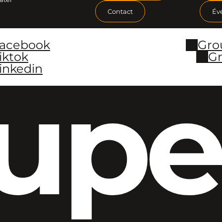
Contact
Év
Facebook
Gro
iktok
Gr
inkedin
upe