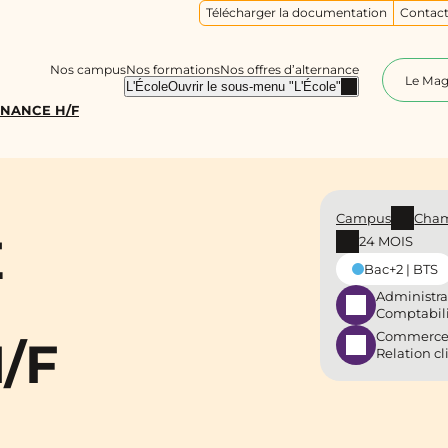
Télécharger la documentation
Contact
Nos campus
Nos formations
Nos offres d’alternance
Le Ma
L'École
Ouvrir le sous-menu "L'École"
RNANCE H/F
Campus
Cha
E
24 MOIS
Bac+2 | BTS
Administra
Comptabil
Commerce
/F
Relation cl