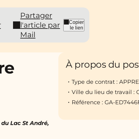
Partager
Copier
r
l'article par
le lien
Mail
re
À propos du pos
Type de contrat : APP
Ville du lieu de travail
Référence : GA-ED7446
du Lac St André,