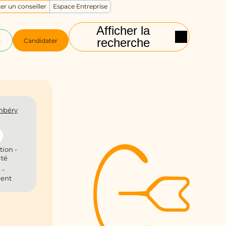
er un conseiller
Espace Entreprise
Afficher la
recherche
g
Candidater
mbéry
tion -
ité
 -
ient