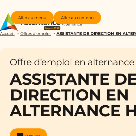
Aller au menu
Aller au contenu
Groupe
Alternance
Accueil
Offres d'emploi
ASSISTANTE DE DIRECTION EN ALTE
Offre d’emploi en alternance
ASSISTANTE D
DIRECTION EN
ALTERNANCE H
Postuler