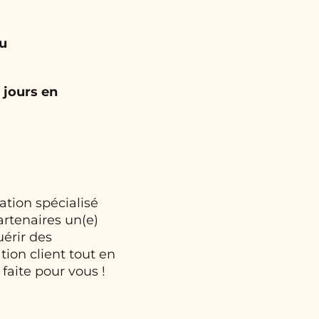
u
 jours en
ation spécialisé
artenaires un(e)
érir des
ion client tout en
faite pour vous !