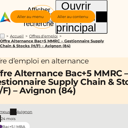
Ouvrir
Afficher
le menu
Groupe
la
Aller au menu
Aller au contenu
Alternance
recherche
principal
Accueil
Offres d'emploi
...
Offre Alternance Bac+5 MMRC – Gestionnaire Supply
Chain & Stocks (H/F) – Avignon (84)
fre d’emploi en alternance
fre Alternance Bac+5 MMRC 
stionnaire Supply Chain & St
/F) – Avignon (84)
mpus
Avignon
24 mois
Bac+5 | MBA