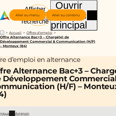
Ouvrir
Afficher
le menu
Groupe
la
Aller au menu
Aller au contenu
Alternance
recherche
principal
Accueil
Offres d'emploi
...
Offre Alternance Bac+3 – Chargé(e) de
Développement Commercial & Communication (H/F)
– Monteux (84)
fre d’emploi en alternance
fre Alternance Bac+3 – Charg
 Développement Commercial
mmunication (H/F) – Monteu
4)
mpus
Avignon