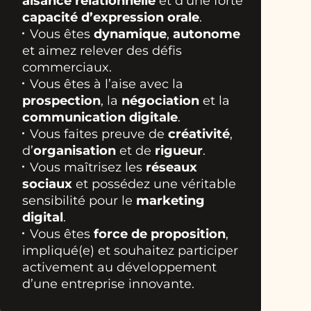
aisance relationnelle
et d’une forte
capacité d’expression orale
.
Vous êtes
dynamique
,
autonome
et aimez relever des défis
commerciaux.
Vous êtes à l’aise avec la
prospection
, la
négociation
et la
communication digitale
.
Vous faites preuve de
créativité
,
d’
organisation
et de
rigueur
.
Vous maîtrisez les
réseaux
sociaux
et possédez une véritable
sensibilité pour le
marketing
digital
.
Vous êtes
force de proposition
,
impliqué(e) et souhaitez participer
activement au développement
d’une entreprise innovante.