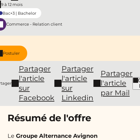
9 à 12 mois
Bac+3 | Bachelor
Commerce - Relation client
Postuler
Partager
Partager
Partager
l'article
l'article
l'article
rtager
sur
sur
par Mail
Facebook
Linkedin
Résumé de l'offre
Le
Groupe Alternance Avignon