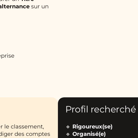
 alternance
sur un
prise
Profil recherché
r le classement,
🔹
Rigoureux(se)
édiger des comptes
🔹
Organisé(e)