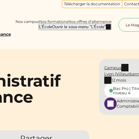
Télécharger la documentation
Contact
Nos campus
Nos formations
Nos offres d’alternance
Le Ma
L'École
Ouvrir le sous-menu "L'École"
rnance
Campus
istratif
Lyon (Villeurban
12 mois
Bac Pro | Titr
ance
niveau 4
Administra
Comptabil
Partager