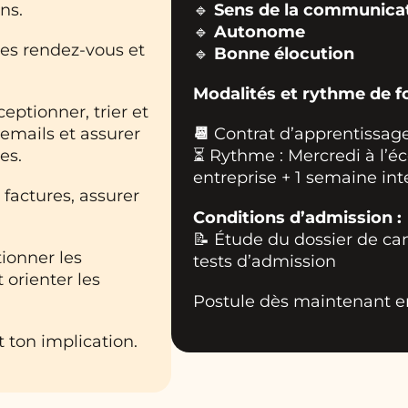
ns.
🔹
Sens de la communica
🔹
Autonome
les rendez-vous et
🔹
Bonne élocution
Modalités et rythme de f
ceptionner, trier et
 emails et assurer
📆
Contrat d’apprentissage
es.
⏳ Rythme : Mercredi à l’éc
entreprise + 1 semaine in
s factures, assurer
Conditions d’admission :
📝 Étude du dossier de ca
ionner les
tests d’admission
 orienter les
Postule dès maintenant e
t ton implication.