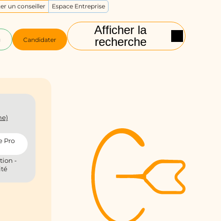
er un conseiller
Espace Entreprise
Afficher la
recherche
g
Candidater
ne)
e Pro
tion -
ité