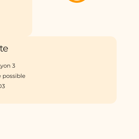
te
 Lyon 3
 possible
D3