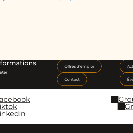
formations
Offres d'emploi
Act
ater
Contact
Év
Facebook
Gro
iktok
Gr
inkedin