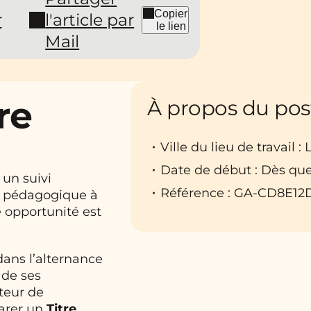
Copier
r
l'article par
le lien
Mail
re
À propos du pos
Ville du lieu de travail :
Date de début : Dès que
 un suivi
Référence : GA-CD8E12
e pédagogique à
e opportunité est
 dans l’alternance
 de ses
cteur de
parer un
Titre