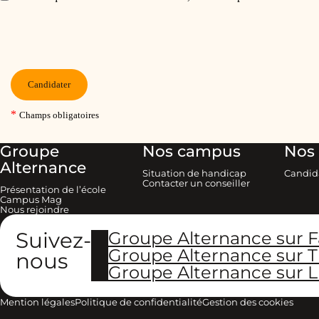
Groupe
Nos campus
Nos 
Alternance
Situation de handicap
Candid
Contacter un conseiller
Présentation de l’école
Campus Mag
Nous rejoindre
Suivez-
Groupe Alternance sur 
Groupe Alternance sur T
nous
Groupe Alternance sur L
Mention légales
Politique de confidentialité
Gestion des cookies