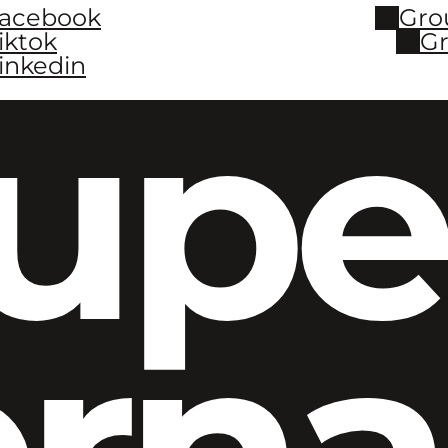
Facebook
Gro
iktok
Gr
inkedin
upe
ern