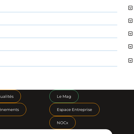
ualités
Le Mag
énements
Espace Entreprise
NOCx