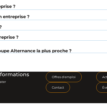
eprise ?
 entreprise ?
?
reprise ?
upe Alternance la plus proche ?
formations
Offres d'emploi
Act
ater
Contact
Év