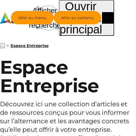
Ouvrir
Groupe
Afficher
le menu
Alternance
la
Aller au menu
Aller au contenu
- Espace
recherche
principal
entreprise
Espace Entreprise
...
Espace
Entreprise
Découvrez ici une collection d’articles et
de ressources conçus pour vous informer
sur l’alternance et les avantages concrets
qu’elle peut offrir à votre entreprise.