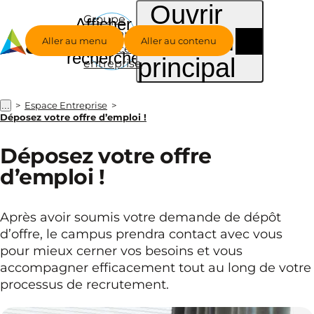
Ouvrir
Groupe
Afficher
le menu
Alternance
la
Aller au menu
Aller au contenu
- Espace
recherche
principal
entreprise
Espace Entreprise
...
Déposez votre offre d’emploi !
Déposez votre offre
d’emploi !
Après avoir soumis votre demande de dépôt
d’offre, le campus prendra contact avec vous
pour mieux cerner vos besoins et vous
accompagner efficacement tout au long de votre
processus de recrutement.