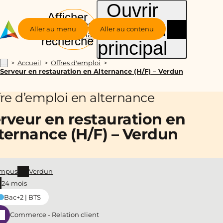
Ouvrir
Afficher
le menu
Groupe
la
Aller au menu
Aller au contenu
Alternance
recherche
principal
Accueil
Offres d'emploi
...
Serveur en restauration en Alternance (H/F) – Verdun
fre d’emploi en alternance
rveur en restauration en
ternance (H/F) – Verdun
mpus
Verdun
24 mois
Bac+2 | BTS
Commerce - Relation client