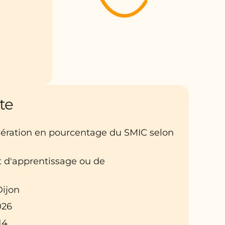
te
nération en pourcentage du SMIC selon
at d'apprentissage ou de
Dijon
026
14