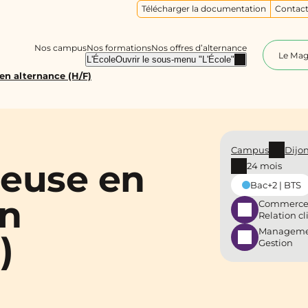
Télécharger la documentation
Contact
Nos campus
Nos formations
Nos offres d’alternance
Le Ma
L'École
Ouvrir le sous-menu "L'École"
en alternance (H/F)
Campus
Dijo
deuse en
24 mois
Bac+2 | BTS
en
Commerce
Relation cl
Manageme
)
Gestion