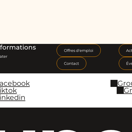
formations
Offres d'emploi
Act
ater
Contact
Év
Facebook
Gro
iktok
Gr
inkedin