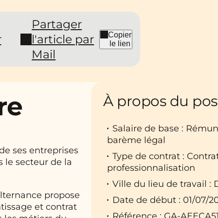
Partager
Copier
r
l'article par
le lien
Mail
re
À propos du pos
Salaire de base : Rému
barème légal
de ses entreprises
Type de contrat : Contr
 le secteur de la
professionnalisation
Ville du lieu de travail : 
Alternance propose
Date de début : 01/07/2
tissage et contrat
Référence : GA-AEECA5