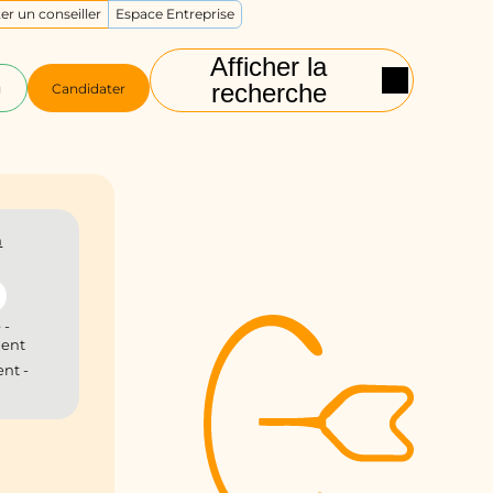
er un conseiller
Espace Entreprise
Afficher la
recherche
g
Candidater
n
 -
ient
nt -