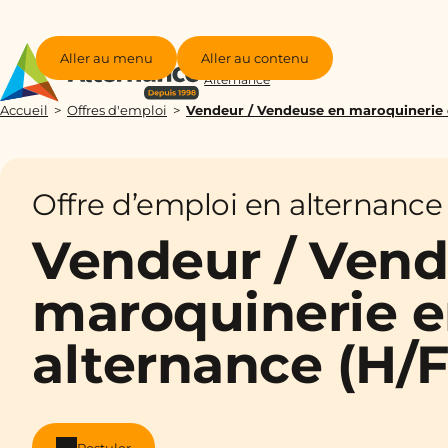
Aller au menu
Aller au contenu
Groupe
Alternance
Accueil
Offres d'emploi
Vendeur / Vendeuse en maroquinerie 
Offre d’emploi en alternance
Vendeur / Ven
maroquinerie 
alternance (H/F
Postuler