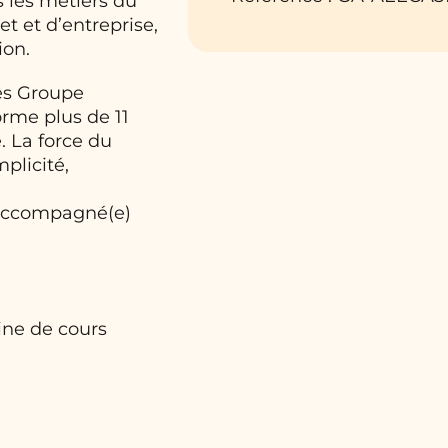
 les métiers du
t et d’entreprise,
ion.
les Groupe
orme plus de 11
. La force du
plicité,
 accompagné(e)
ine de cours