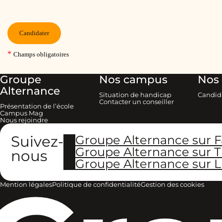
Groupe
Nos campus
Nos 
Alternance
Situation de handicap
Candid
Contacter un conseiller
Présentation de l’école
Campus Mag
Nous rejoindre
Suivez-
Groupe Alternance sur 
Groupe Alternance sur T
nous
Groupe Alternance sur L
Mention légales
Politique de confidentialité
Gestion des cookies