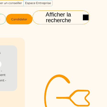
er un conseiller
Espace Entreprise
Afficher la
recherche
g
Candidater
n
 -
ient
nt -