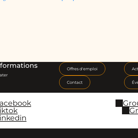
formations
Offres d'emploi
Act
ater
Contact
Év
Facebook
Gro
iktok
Gr
inkedin