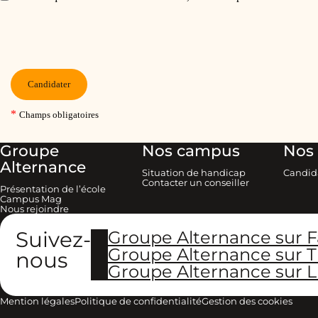
Groupe
Nos campus
Nos 
Alternance
Situation de handicap
Candid
Contacter un conseiller
Présentation de l’école
Campus Mag
Nous rejoindre
Suivez-
Groupe Alternance sur 
Groupe Alternance sur T
nous
Groupe Alternance sur L
Mention légales
Politique de confidentialité
Gestion des cookies