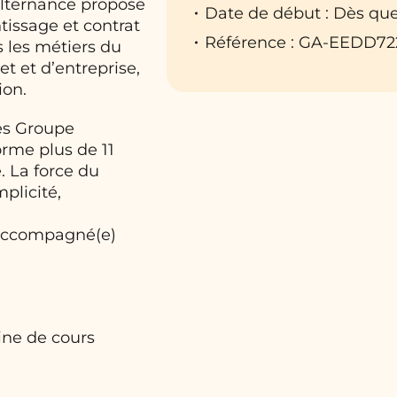
Alternance propose
Date de début : Dès que
tissage et contrat
Référence : GA-EEDD72
 les métiers du
t et d’entreprise,
ion.
les Groupe
orme plus de 11
. La force du
plicité,
 accompagné(e)
ine de cours