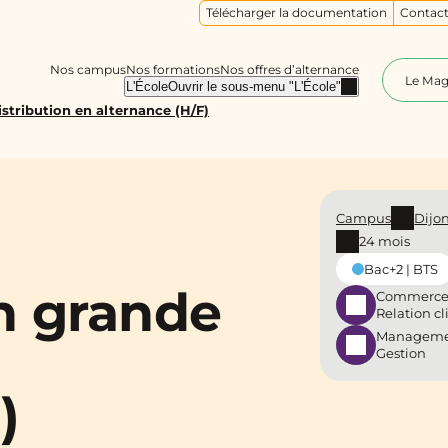
Télécharger la documentation
Contact
Nos campus
Nos formations
Nos offres d’alternance
Le Ma
L'École
Ouvrir le sous-menu "L'École"
stribution en alternance (H/F)
Campus
Dijo
24 mois
Bac+2 | BTS
n grande
Commerce
Relation cl
Manageme
Gestion
)