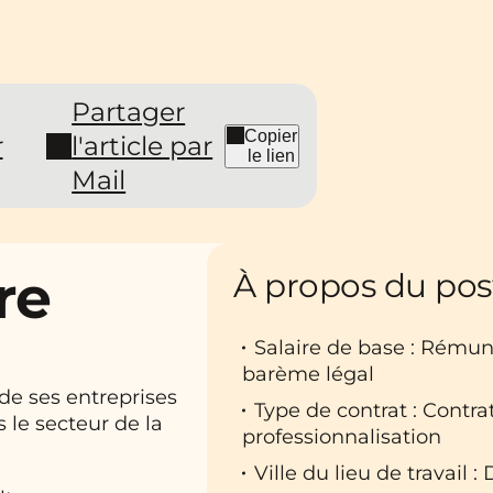
Partager
Copier
r
l'article par
le lien
Mail
re
À propos du pos
Salaire de base : Rému
barème légal
de ses entreprises
Type de contrat : Contr
 le secteur de la
professionnalisation
Ville du lieu de travail :