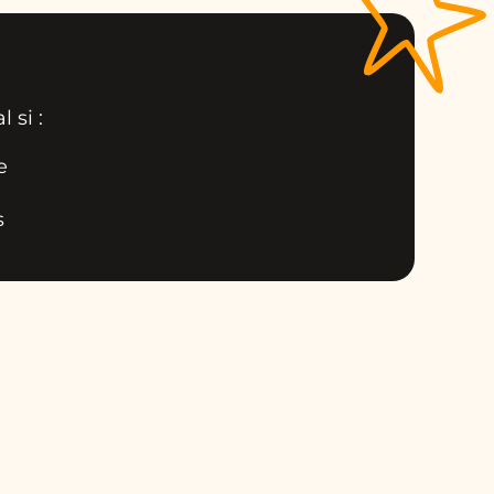
 si :
e
s