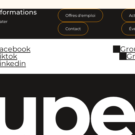
formations
Offres d'emploi
Act
ater
Contact
Év
Facebook
Gro
iktok
Gr
inkedin
upe