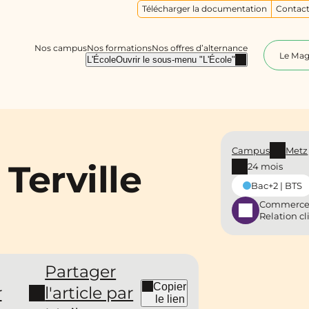
Télécharger la documentation
Contact
Nos campus
Nos formations
Nos offres d’alternance
Le Ma
L'École
Ouvrir le sous-menu "L'École"
Campus
Metz
Terville
24 mois
Bac+2 | BTS
Commerce
Relation cl
Partager
Copier
r
l'article par
le lien