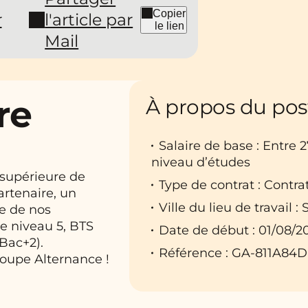
Copier
r
l'article par
le lien
Mail
re
À propos du pos
Salaire de base : Entre 
niveau d’études
 supérieure de
Type de contrat : Contra
artenaire, un
Ville du lieu de travail :
ne de nos
e niveau 5, BTS
Date de début : 01/08/2
Bac+2).
Référence : GA-811A84
roupe Alternance !