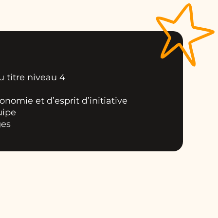
u titre niveau 4
tonomie et d’esprit d’initiative
uipe
ges