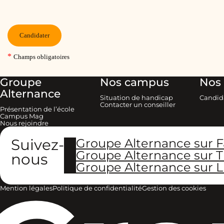
Groupe
Nos campus
Nos 
Alternance
Situation de handicap
Candid
Contacter un conseiller
Présentation de l’école
Campus Mag
Nous rejoindre
Suivez-
Groupe Alternance sur 
Groupe Alternance sur T
nous
Groupe Alternance sur L
Mention légales
Politique de confidentialité
Gestion des cookies