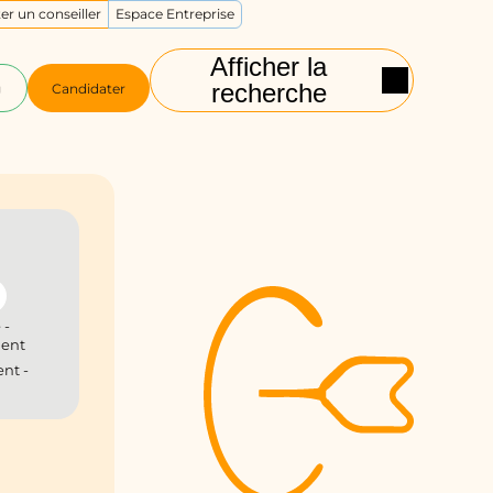
er un conseiller
Espace Entreprise
Afficher la
recherche
g
Candidater
 -
ient
nt -