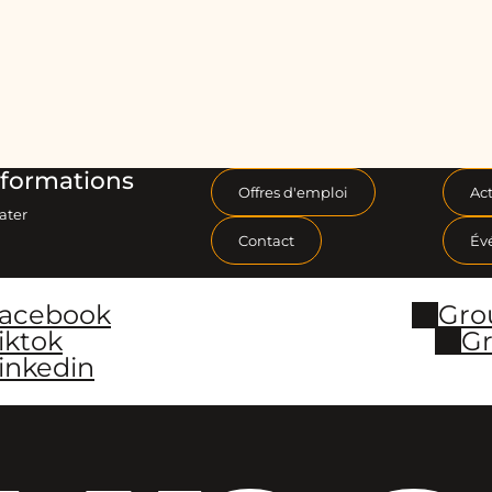
formations
Offres d'emploi
Act
ater
Contact
Év
Facebook
Gro
iktok
Gr
inkedin