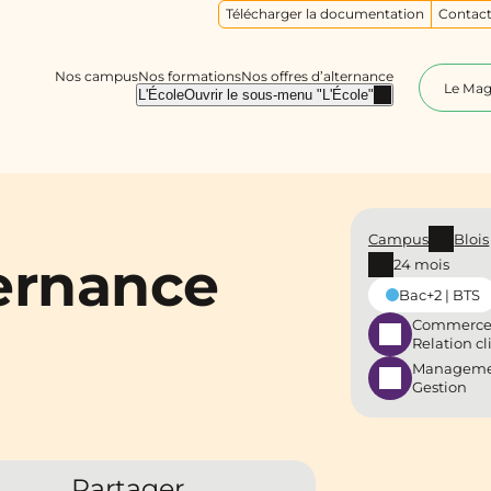
Télécharger la documentation
Contact
Nos campus
Nos formations
Nos offres d’alternance
Le Ma
L'École
Ouvrir le sous-menu "L'École"
Campus
Blois
ernance
24 mois
Bac+2 | BTS
Commerce
Relation cl
Manageme
Gestion
Partager