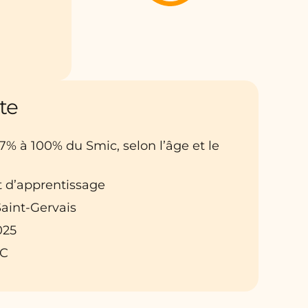
te
27% à 100% du Smic, selon l’âge et le
t d’apprentissage
 Saint-Gervais
025
DC