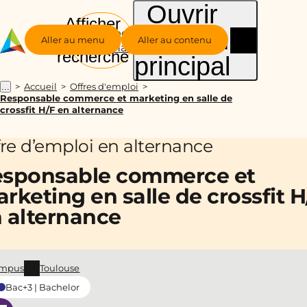
Ouvrir
Afficher
le menu
Groupe
la
Aller au menu
Aller au contenu
Alternance
recherche
principal
Accueil
Offres d'emploi
...
Responsable commerce et marketing en salle de
crossfit H/F en alternance
fre d’emploi en alternance
sponsable commerce et
rketing en salle de crossfit H
 alternance
mpus
Toulouse
Bac+3 | Bachelor