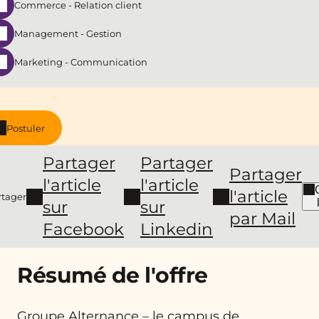
Commerce - Relation client
Management - Gestion
Marketing - Communication
Postuler
Partager
Partager
Partager
l'article
l'article
l'article
rtager
sur
sur
par Mail
Facebook
Linkedin
Résumé de l'offre
Groupe Alternance – le campus de