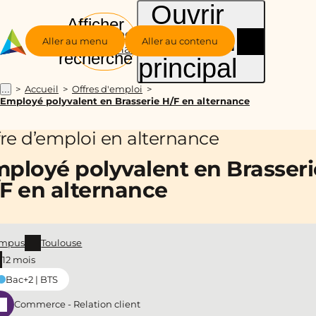
Ouvrir
Afficher
le menu
Groupe
la
Aller au menu
Aller au contenu
Alternance
recherche
principal
Accueil
Offres d'emploi
...
Employé polyvalent en Brasserie H/F en alternance
fre d’emploi en alternance
ployé polyvalent en Brasseri
F en alternance
mpus
Toulouse
12 mois
Bac+2 | BTS
Commerce - Relation client